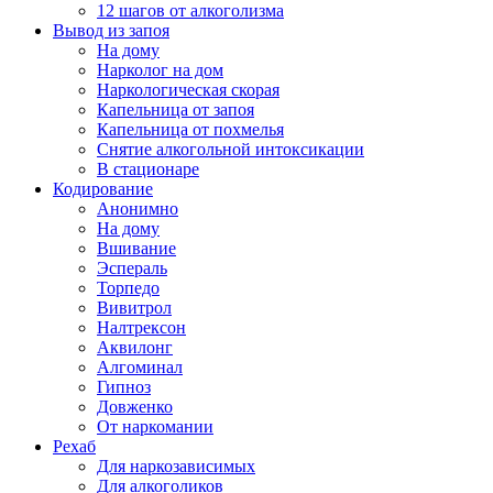
12 шагов от алкоголизма
Вывод из запоя
На дому
Нарколог на дом
Наркологическая скорая
Капельница от запоя
Капельница от похмелья
Снятие алкогольной интоксикации
В стационаре
Кодирование
Анонимно
На дому
Вшивание
Эспераль
Торпедо
Вивитрол
Налтрексон
Аквилонг
Алгоминал
Гипноз
Довженко
От наркомании
Рехаб
Для наркозависимых
Для алкоголиков