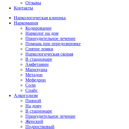
Отзывы
Контакты
Наркологическая клиника
Наркомания
Кодирование
Нарколог на дом
Принудительное лечение
Помощь при передозировке
Снятие ломки
Наркологическая скорая
В стационаре
Амфетамин
Марихуана
Метадон
Мефедрон
Соли
Спайс
Алкоголизм
Пивной
На дому
В стационаре
Принудительное лечение
Женский
Подростковый