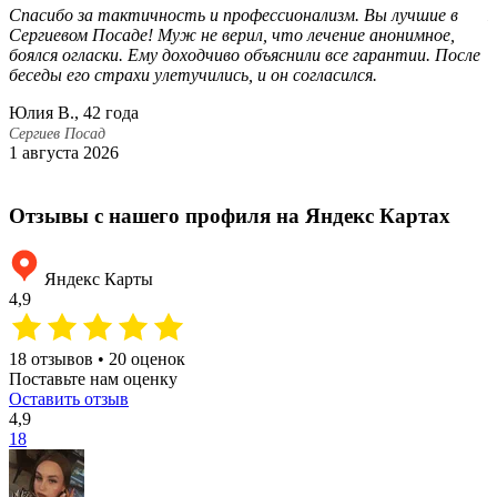
Спасибо за тактичность и профессионализм. Вы лучшие в
Б
Сергиевом Посаде! Муж не верил, что лечение анонимное,
п
боялся огласки. Ему доходчиво объяснили все гарантии. После
с
беседы его страхи улетучились, и он согласился.
а
Юлия В., 42 года
Л
Сергиев Посад
С
1 августа 2026
1
Отзывы с нашего профиля на Яндекс Картах
Яндекс Карты
4,9
18 отзывов • 20 оценок
Поставьте нам оценку
Оставить отзыв
4,9
18