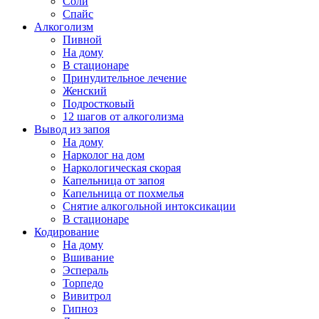
Соли
Спайс
Алкоголизм
Пивной
На дому
В стационаре
Принудительное лечение
Женский
Подростковый
12 шагов от алкоголизма
Вывод из запоя
На дому
Нарколог на дом
Наркологическая скорая
Капельница от запоя
Капельница от похмелья
Снятие алкогольной интоксикации
В стационаре
Кодирование
На дому
Вшивание
Эспераль
Торпедо
Вивитрол
Гипноз