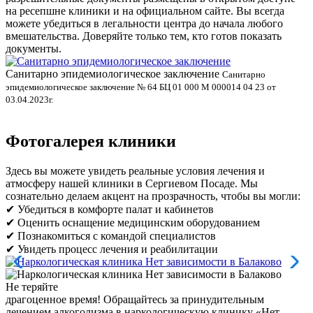
на ресепшне клиники и на официальном сайте. Вы всегда
можете убедиться в легальности центра до начала любого
вмешательства. Доверяйте только тем, кто готов показать
документы.
Санитарно эпидемиологическое заключение
В
Санитарно
эпидемиологическое заключение № 64 БЦ 01 000 М 000014 04 23 от
л
03.04.2023г.
Фотогалерея клиники
Здесь вы можете увидеть реальные условия лечения и
атмосферу нашей клиники в Сергиевом Посаде. Мы
сознательно делаем акцент на прозрачность, чтобы вы могли:
✔ Убедиться в комфорте палат и кабинетов
✔ Оценить оснащение медицинским оборудованием
✔ Познакомиться с командой специалистов
✔ Увидеть процесс лечения и реабилитации
Не теряйте
драгоценное время!
Обращайтесь за принудительным
лечением алкоголизма в наркологическую клинику «Нет