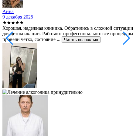
Анна
9 декабря 2025
2
★★★★★
Хорошая, надежная клиника. Обратились в сложной ситуации
С
для детоксикации. Работают профессионально: все процедуры
т
провели четко, состояние ...
ф
Читать полностью