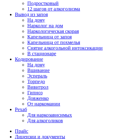
Подростковый
12 шагов от алкоголизма
Вывод из запоя
На дому
Нарколог на дом
Наркологическая скорая
Капельница от запоя
Капельница от похмелья
Снятие алкогольной интоксикации
В стационаре
Кодирование
На дому
Вшивание
Эспераль
Торпедо
Вивитрол
Гипноз
Довженко
От наркомании
Рехаб
Для наркозависимых
Для алкоголиков
Прайс
Лицензии и документы