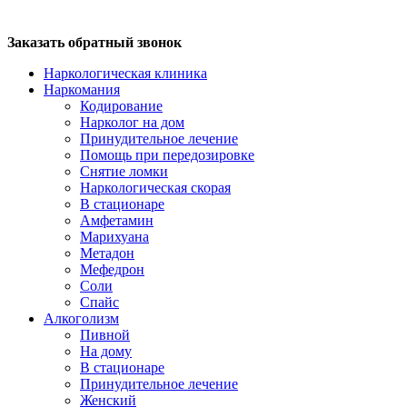
Заказать обратный звонок
Наркологическая клиника
Наркомания
Кодирование
Нарколог на дом
Принудительное лечение
Помощь при передозировке
Снятие ломки
Наркологическая скорая
В стационаре
Амфетамин
Марихуана
Метадон
Мефедрон
Соли
Спайс
Алкоголизм
Пивной
На дому
В стационаре
Принудительное лечение
Женский