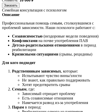
10 000 ₽
Стоимость:
Заказать
Семейная консультация с психологом
Описание
Профессиональная помощь семьям, столкнувшимся с
проблемой зависимости. Наши психологи работают с:
Созависимостью
(нездоровые модели поведения)
Конфликтами
на почве употребления ПАВ
Детско-родительскими отношениями
в период
реабилитации
Кризисными ситуациями
(срывы, рецидивы)
Для кого подходит
Родственникам зависимых
, которые:
Испытывают чувство вины/злости
Не знают, как правильно поддерживать
Хотят предотвратить срывы
Семьям
, где:
Зависимый отрицает проблему
Есть созависимые отношения
Намечается развод из-за употребления
Парам
в период:
Реабилитации одного из партнеров