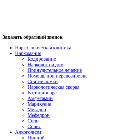
Заказать обратный звонок
Наркологическая клиника
Наркомания
Кодирование
Нарколог на дом
Принудительное лечение
Помощь при передозировке
Снятие ломки
Наркологическая скорая
В стационаре
Амфетамин
Марихуана
Метадон
Мефедрон
Соли
Спайс
Алкоголизм
Пивной