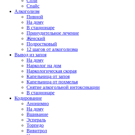
Соли
Спайс
Алкоголизм
Пивной
На дому
В стационаре
Принудительное лечение
Женский
Подростковый
12 шагов от алкоголизма
Вывод из запоя
На дому
Нарколог на дом
Наркологическая скорая
Капельница от запоя
Капельница от похмелья
Снятие алкогольной интоксикации
В стационаре
Кодирование
Анонимно
На дому
Вшивание
Эспераль
Торпедо
Вивитрол