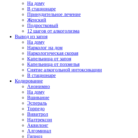
На дому
В стационаре
Принудительное лечение
Женский
Подростковый
12 шагов от алкоголизма
Вывод из запоя
На дому
Нарколог на дом
Наркологическая скорая
Капельница от запоя
Капельница от похмелья
Снятие алкогольной интоксикации
В стационаре
Кодирование
Анонимно
На дому
Вшивание
Эспераль
Торпедо
Вивитрол
Налтрексон
Аквилонг
Алгоминал
Гипноз