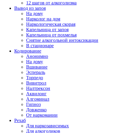
12 шагов от алкоголизма
Вывод из запоя
На дому
Нарколог на дом
Наркологическая скорая
Капельница от запоя
Капельница от похмелья
Снятие алкогольной интоксикации
В стационаре
Кодирование
Анонимно
На дому
Вшивание
Эспераль
Торпедо
Вивитрол
Налтрексон
Аквилонг
Алгоминал
Гипноз
Довженко
От наркомании
Рехаб
Для наркозависимых
Для алкоголиков