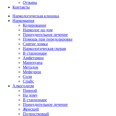
Отзывы
Контакты
Наркологическая клиника
Наркомания
Кодирование
Нарколог на дом
Принудительное лечение
Помощь при передозировке
Снятие ломки
Наркологическая скорая
В стационаре
Амфетамин
Марихуана
Метадон
Мефедрон
Соли
Спайс
Алкоголизм
Пивной
На дому
В стационаре
Принудительное лечение
Женский
Подростковый