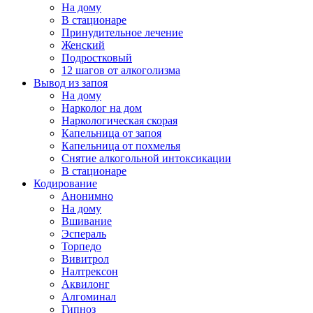
На дому
В стационаре
Принудительное лечение
Женский
Подростковый
12 шагов от алкоголизма
Вывод из запоя
На дому
Нарколог на дом
Наркологическая скорая
Капельница от запоя
Капельница от похмелья
Снятие алкогольной интоксикации
В стационаре
Кодирование
Анонимно
На дому
Вшивание
Эспераль
Торпедо
Вивитрол
Налтрексон
Аквилонг
Алгоминал
Гипноз