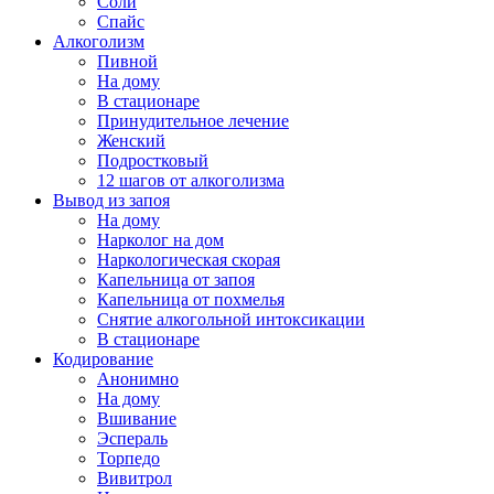
Соли
Спайс
Алкоголизм
Пивной
На дому
В стационаре
Принудительное лечение
Женский
Подростковый
12 шагов от алкоголизма
Вывод из запоя
На дому
Нарколог на дом
Наркологическая скорая
Капельница от запоя
Капельница от похмелья
Снятие алкогольной интоксикации
В стационаре
Кодирование
Анонимно
На дому
Вшивание
Эспераль
Торпедо
Вивитрол