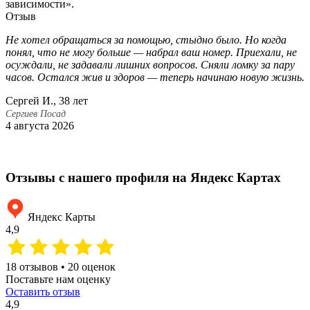
зависимости».
Отзыв
Не хотел обращаться за помощью, стыдно было. Но когда
В
понял, что не могу больше — набрал ваш номер. Приехали, не
к
осуждали, не задавали лишних вопросов. Сняли ломку за пару
Б
часов. Остался жив и здоров — теперь начинаю новую жизнь.
д
п
Сергей И., 38 лет
и
Сергиев Посад
4 августа 2026
Е
С
2
Отзывы с нашего профиля на Яндекс Картах
Яндекс Карты
4,9
18 отзывов • 20 оценок
Поставьте нам оценку
Оставить отзыв
4,9