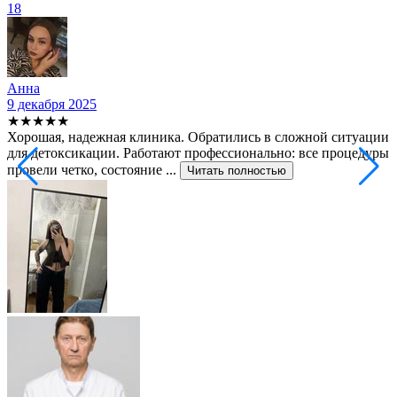
18
Анна
9 декабря 2025
2
★★★★★
Хорошая, надежная клиника. Обратились в сложной ситуации
С
для детоксикации. Работают профессионально: все процедуры
т
провели четко, состояние ...
ф
Читать полностью