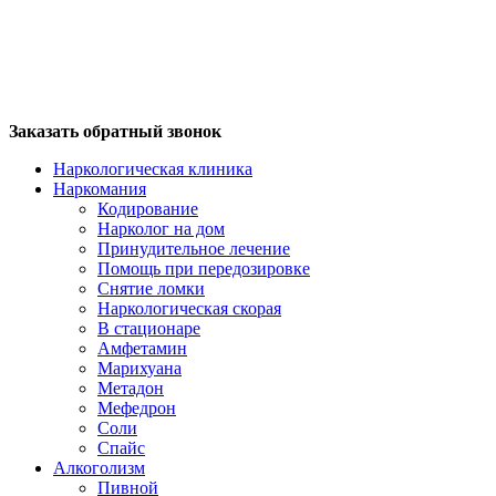
Заказать обратный звонок
Наркологическая клиника
Наркомания
Кодирование
Нарколог на дом
Принудительное лечение
Помощь при передозировке
Снятие ломки
Наркологическая скорая
В стационаре
Амфетамин
Марихуана
Метадон
Мефедрон
Соли
Спайс
Алкоголизм
Пивной