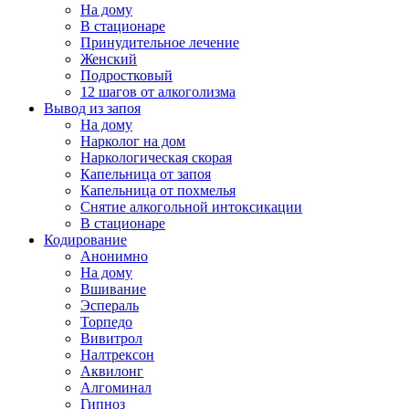
На дому
В стационаре
Принудительное лечение
Женский
Подростковый
12 шагов от алкоголизма
Вывод из запоя
На дому
Нарколог на дом
Наркологическая скорая
Капельница от запоя
Капельница от похмелья
Снятие алкогольной интоксикации
В стационаре
Кодирование
Анонимно
На дому
Вшивание
Эспераль
Торпедо
Вивитрол
Налтрексон
Аквилонг
Алгоминал
Гипноз