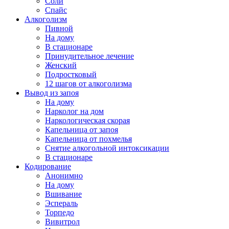
Соли
Спайс
Алкоголизм
Пивной
На дому
В стационаре
Принудительное лечение
Женский
Подростковый
12 шагов от алкоголизма
Вывод из запоя
На дому
Нарколог на дом
Наркологическая скорая
Капельница от запоя
Капельница от похмелья
Снятие алкогольной интоксикации
В стационаре
Кодирование
Анонимно
На дому
Вшивание
Эспераль
Торпедо
Вивитрол