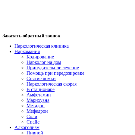
Заказать обратный звонок
Наркологическая клиника
Наркомания
Кодирование
Нарколог на дом
Принудительное лечение
Помощь при передозировке
Снятие ломки
Наркологическая скорая
В стационаре
Амфетамин
Марихуана
Метадон
Мефедрон
Соли
Спайс
Алкоголизм
Пивной