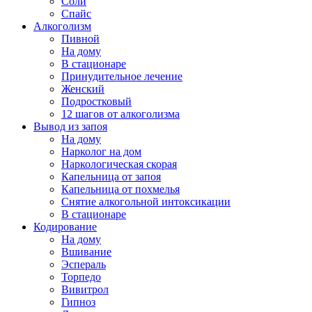
Соли
Спайс
Алкоголизм
Пивной
На дому
В стационаре
Принудительное лечение
Женский
Подростковый
12 шагов от алкоголизма
Вывод из запоя
На дому
Нарколог на дом
Наркологическая скорая
Капельница от запоя
Капельница от похмелья
Снятие алкогольной интоксикации
В стационаре
Кодирование
На дому
Вшивание
Эспераль
Торпедо
Вивитрол
Гипноз