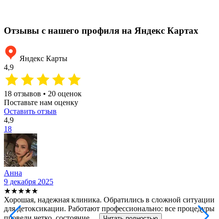
1
Отзывы с нашего профиля на Яндекс Картах
Яндекс Карты
4,9
18 отзывов • 20 оценок
Поставьте нам оценку
Оставить отзыв
4,9
18
Анна
9 декабря 2025
2
★★★★★
Хорошая, надежная клиника. Обратились в сложной ситуации
С
для детоксикации. Работают профессионально: все процедуры
т
провели четко, состояние ...
ф
Читать полностью