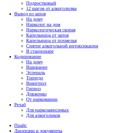
Подростковый
12 шагов от алкоголизма
Вывод из запоя
На дому
Нарколог на дом
Наркологическая скорая
Капельница от запоя
Капельница от похмелья
Снятие алкогольной интоксикации
В стационаре
Кодирование
На дому
Вшивание
Эспераль
Торпедо
Вивитрол
Гипноз
Довженко
От наркомании
Рехаб
Для наркозависимых
Для алкоголиков
Прайс
Лицензии и документы