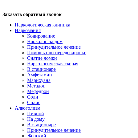
Заказать обратный звонок
Наркологическая клиника
Наркомания
Кодирование
Нарколог на дом
Принудительное лечение
Помощь при передозировке
Снятие ломки
Наркологическая скорая
В стационаре
Амфетамин
Марихуана
Метадон
Мефедрон
Соли
Спайс
Алкоголизм
Пивной
На дому
В стационаре
Принудительное лечение
Женский