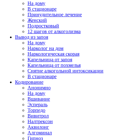
На дому
В стационаре
Принудительное лечение
Женский
Подростковый
12 шагов от алкоголизма
Вывод из запоя
На дому
Нарколог на дом
Наркологическая скорая
Капельница от запоя
Капельница от похмелья
Снятие алкогольной интоксикации
В стационаре
Кодирование
Анонимно
На дому
Вшивание
Эспераль
Торпедо
Вивитрол
Налтрексон
Аквилонг
Алгоминал
Гипноз