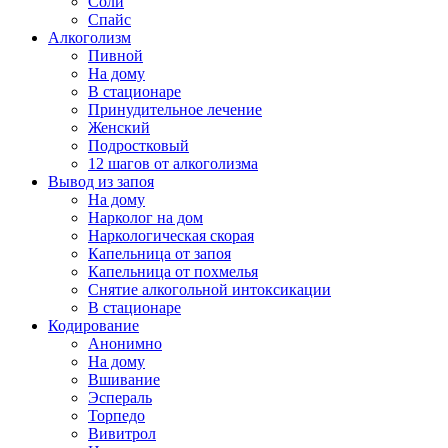
Соли
Спайс
Алкоголизм
Пивной
На дому
В стационаре
Принудительное лечение
Женский
Подростковый
12 шагов от алкоголизма
Вывод из запоя
На дому
Нарколог на дом
Наркологическая скорая
Капельница от запоя
Капельница от похмелья
Снятие алкогольной интоксикации
В стационаре
Кодирование
Анонимно
На дому
Вшивание
Эспераль
Торпедо
Вивитрол