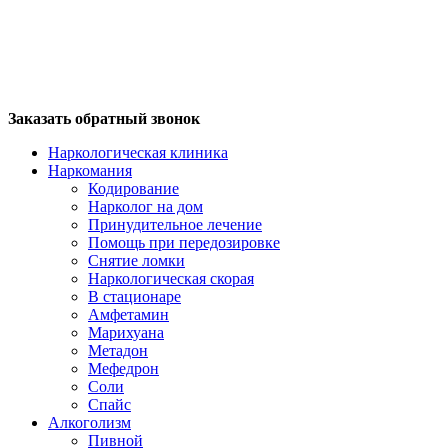
Заказать обратный звонок
Наркологическая клиника
Наркомания
Кодирование
Нарколог на дом
Принудительное лечение
Помощь при передозировке
Снятие ломки
Наркологическая скорая
В стационаре
Амфетамин
Марихуана
Метадон
Мефедрон
Соли
Спайс
Алкоголизм
Пивной