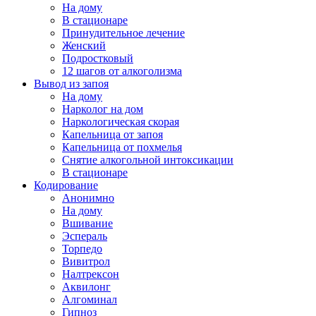
На дому
В стационаре
Принудительное лечение
Женский
Подростковый
12 шагов от алкоголизма
Вывод из запоя
На дому
Нарколог на дом
Наркологическая скорая
Капельница от запоя
Капельница от похмелья
Снятие алкогольной интоксикации
В стационаре
Кодирование
Анонимно
На дому
Вшивание
Эспераль
Торпедо
Вивитрол
Налтрексон
Аквилонг
Алгоминал
Гипноз