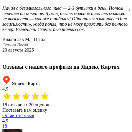
Начал с безалкогольного пива — 2-3 бутылки в день. Потом
Д
перешел на обычное. Думал, безалкогольное пиво алкоголизма
с
не вызывает — как же ошибался! Обратился в клинику «Нет
а
зависимости», когда понял, что не могу прожить без пенного
п
вечер. Вылечили. Сейчас пью только сок.
о
Владислав М., 31 год
Б
Сергиев Посад
С
20 августа 2026
1
Отзывы с нашего профиля на Яндекс Картах
Яндекс Карты
4,9
18 отзывов • 20 оценок
Поставьте нам оценку
Оставить отзыв
4,9
18