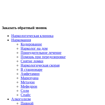
Заказать обратный звонок
Наркологическая клиника
Наркомания
Кодирование
Нарколог на дом
Принудительное лечение
Помощь при передозировке
Снятие ломки
Наркологическая скорая
В стационаре
Амфетамин
Марихуана
Метадон
Мефедрон
Соли
Спайс
Алкоголизм
Пивной