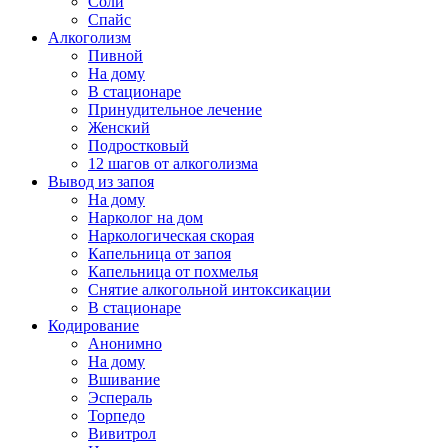
Соли
Спайс
Алкоголизм
Пивной
На дому
В стационаре
Принудительное лечение
Женский
Подростковый
12 шагов от алкоголизма
Вывод из запоя
На дому
Нарколог на дом
Наркологическая скорая
Капельница от запоя
Капельница от похмелья
Снятие алкогольной интоксикации
В стационаре
Кодирование
Анонимно
На дому
Вшивание
Эспераль
Торпедо
Вивитрол