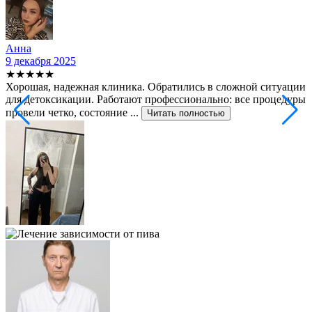
Анна
9 декабря 2025
2
★★★★★
Хорошая, надежная клиника. Обратились в сложной ситуации
С
для детоксикации. Работают профессионально: все процедуры
т
провели четко, состояние ...
ф
Читать полностью