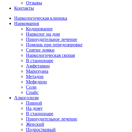
Отзывы
Контакты
Наркологическая клиника
Наркомания
Кодирование
Нарколог на дом
Принудительное лечение
Помощь при передозировке
Снятие ломки
Наркологическая скорая
В стационаре
Амфетамин
Марихуана
Метадон
Мефедрон
Соли
Спайс
Алкоголизм
Пивной
На дому
В стационаре
Принудительное лечение
Женский
Подростковый