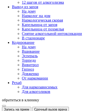
12 шагов от алкоголизма
Вывод из запоя
На дому
Нарколог на дом
Наркологическая скорая
Капельница от запоя
Капельница от похмелья
Снятие алкогольной интоксикации
В стационаре
Кодирование
На дому
Вшивание
Эспераль
Торпедо
Вивитрол
Гипноз
Довженко
От наркомании
Рехаб
Для наркозависимых
Для алкоголиков
обратиться в клинику
Запись на прием
Срочный вызов врача