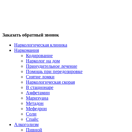
Заказать обратный звонок
Наркологическая клиника
Наркомания
Кодирование
Нарколог на дом
Принудительное лечение
Помощь при передозировке
Снятие ломки
Наркологическая скорая
В стационаре
Амфетамин
Марихуана
Метадон
Мефедрон
Соли
Спайс
Алкоголизм
Пивной