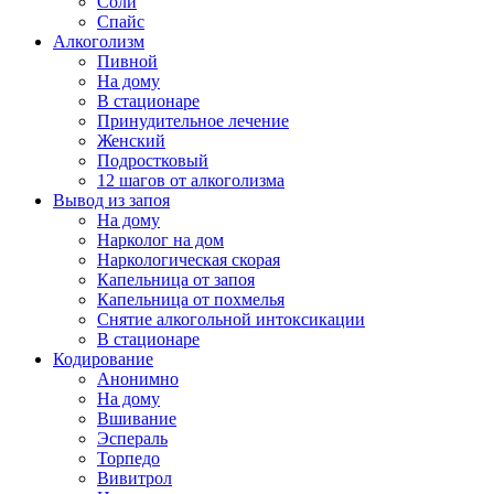
Соли
Спайс
Алкоголизм
Пивной
На дому
В стационаре
Принудительное лечение
Женский
Подростковый
12 шагов от алкоголизма
Вывод из запоя
На дому
Нарколог на дом
Наркологическая скорая
Капельница от запоя
Капельница от похмелья
Снятие алкогольной интоксикации
В стационаре
Кодирование
Анонимно
На дому
Вшивание
Эспераль
Торпедо
Вивитрол