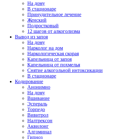
На дому
В стационаре
Принудительное лечение
Женский
Подростковый
12 шагов от алкоголизма
Вывод из запоя
На дому
Нарколог на дом
Наркологическая скорая
Капельница от запоя
Капельница от похмелья
Снятие алкогольной интоксикации
В стационаре
Кодирование
Анонимно
На дому
Вшивание
Эспераль
Торпедо
Вивитрол
Налтрексон
Аквилонг
Алгоминал
Гипноз