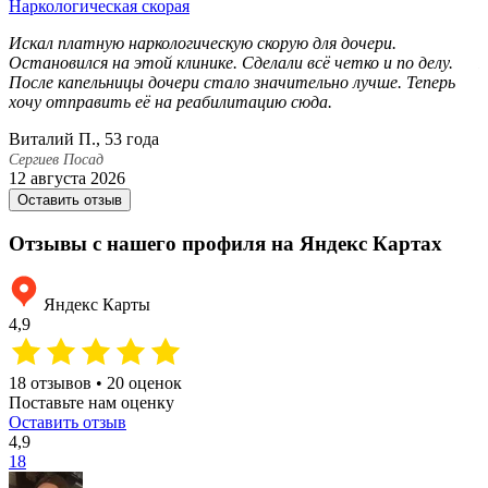
Наркологическая скорая
Н
Искал платную наркологическую скорую для дочери.
В
Остановился на этой клинике. Сделали всё четко и по делу.
П
После капельницы дочери стало значительно лучше. Теперь
д
хочу отправить её на реабилитацию сюда.
к
Виталий П., 53 года
П
Сергиев Посад
С
12 августа 2026
1
Оставить отзыв
Отзывы с нашего профиля на Яндекс Картах
Яндекс Карты
4,9
18 отзывов • 20 оценок
Поставьте нам оценку
Оставить отзыв
4,9
18