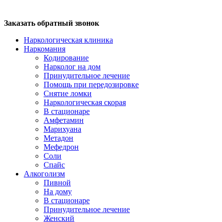
Заказать обратный звонок
Наркологическая клиника
Наркомания
Кодирование
Нарколог на дом
Принудительное лечение
Помощь при передозировке
Снятие ломки
Наркологическая скорая
В стационаре
Амфетамин
Марихуана
Метадон
Мефедрон
Соли
Спайс
Алкоголизм
Пивной
На дому
В стационаре
Принудительное лечение
Женский