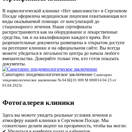
В наркологической клинике «Нет зависимости» в Сергиевом
Посаде оформлена медицинская лицензия охватывающая все
виды оказываемой помощи: от консультаций до
стационарного лечения. Наши сертификаты
распространяются как на оборудование и лекарственные
средства, так и на квалификацию каждого врача. Все
разрешительные документы размещены в открытом доступе
на ресепшне клиники и на официальном сайте. Вы всегда
можете убедиться в легальности центра до начала любого
вмешательства. Доверяйте только тем, кто готов показать
документы.
Санитарно эпидемиологическое заключение
В
Санитарно
эпидемиологическое заключение № 64 БЦ 01 000 М 000014 04 23 от
л
03.04.2023г.
Фотогалерея клиники
Здесь вы можете увидеть реальные условия лечения и
атмосферу нашей клиники в Сергиевом Посаде. Мы
сознательно делаем акцент на прозрачность, чтобы вы могли:
✔ Убедиться в комфорте палат и кабинетов