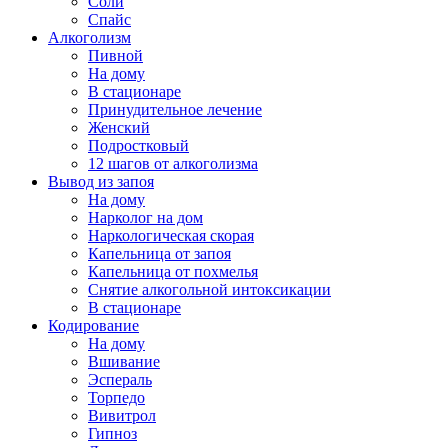
Соли
Спайс
Алкоголизм
Пивной
На дому
В стационаре
Принудительное лечение
Женский
Подростковый
12 шагов от алкоголизма
Вывод из запоя
На дому
Нарколог на дом
Наркологическая скорая
Капельница от запоя
Капельница от похмелья
Снятие алкогольной интоксикации
В стационаре
Кодирование
На дому
Вшивание
Эспераль
Торпедо
Вивитрол
Гипноз