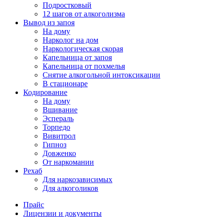
Подростковый
12 шагов от алкоголизма
Вывод из запоя
На дому
Нарколог на дом
Наркологическая скорая
Капельница от запоя
Капельница от похмелья
Снятие алкогольной интоксикации
В стационаре
Кодирование
На дому
Вшивание
Эспераль
Торпедо
Вивитрол
Гипноз
Довженко
От наркомании
Рехаб
Для наркозависимых
Для алкоголиков
Прайс
Лицензии и документы