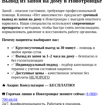
Вывод из запоя на дому в Новотроицке
Запой – опасное состояние, требующее профессиональной
помощи. Клиника «Нет зависимости» предлагает
срочный
вывод из запоя на дому
в Новотроицке с выездом опытного
нарколога. Наши специалисты используют
современные
препараты
и методики, чтобы быстро снять интоксикацию,
нормализовать давление и восстановить работу организма.
Почему пациенты выбирают нас:
✅
Круглосуточный выезд за 30 минут
– помощь в
любое время суток
✅
Выход из запоя за 1–2 часа на дому
– безопасно и
без госпитализации
✅
Индивидуальный подход
– подбор капельницы и
терапии с учетом состояния пациента
✅
Доступные цены
– качественное лечение без
переплаты
НЕДОРОГО
🔥 Акция: Консультация — БЕСПЛАТНО!
☎️ Горячая линия в Новотроицке звоните сейчас:
8 (800)
700-44-04
24/7. Конфиденциальность. Работаем в праздник.