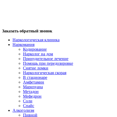
Заказать обратный звонок
Наркологическая клиника
Наркомания
Кодирование
Нарколог на дом
Принудительное лечение
Помощь при передозировке
Снятие ломки
Наркологическая скорая
В стационаре
Амфетамин
Марихуана
Метадон
Мефедрон
Соли
Спайс
Алкоголизм
Пивной