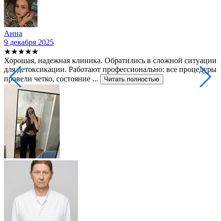
Анна
9 декабря 2025
2
★★★★★
Хорошая, надежная клиника. Обратились в сложной ситуации
С
для детоксикации. Работают профессионально: все процедуры
т
провели четко, состояние ...
ф
Читать полностью