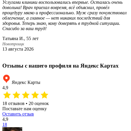
Услугами клиники воспользовались впервые. Осталась очень
П
довольна! Врач приехал вовремя, всё объяснил, провёл
с
процедуру мягко и профессионально. Муж сразу почувствовал
з
облегчение, а главное — нет никаких последствий для
в
здоровья. Теперь знаю, кому доверять в трудной ситуации.
б
Спасибо за ваш труд!
д
ж
Татьяна И., 55 лет
М
Новотроицк
13 августа 2026
Н
2
Отзывы с нашего профиля на Яндекс Картах
Яндекс Карты
4,9
18 отзывов • 20 оценок
Поставьте нам оценку
Оставить отзыв
4,9
18