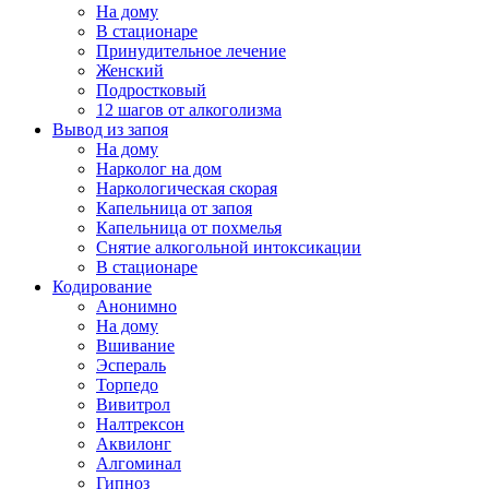
На дому
В стационаре
Принудительное лечение
Женский
Подростковый
12 шагов от алкоголизма
Вывод из запоя
На дому
Нарколог на дом
Наркологическая скорая
Капельница от запоя
Капельница от похмелья
Снятие алкогольной интоксикации
В стационаре
Кодирование
Анонимно
На дому
Вшивание
Эспераль
Торпедо
Вивитрол
Налтрексон
Аквилонг
Алгоминал
Гипноз