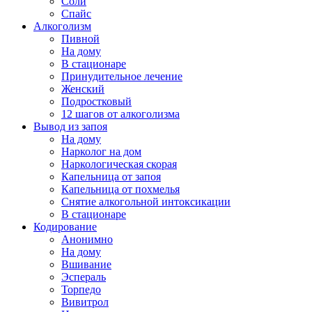
Соли
Спайс
Алкоголизм
Пивной
На дому
В стационаре
Принудительное лечение
Женский
Подростковый
12 шагов от алкоголизма
Вывод из запоя
На дому
Нарколог на дом
Наркологическая скорая
Капельница от запоя
Капельница от похмелья
Снятие алкогольной интоксикации
В стационаре
Кодирование
Анонимно
На дому
Вшивание
Эспераль
Торпедо
Вивитрол