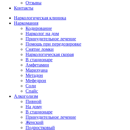
Отзывы
Контакты
Наркологическая клиника
Наркомания
Кодирование
Нарколог на дом
Принудительное лечение
Помощь при передозировке
Снятие ломки
Наркологическая скорая
В стационаре
Амфетамин
Марихуана
Метадон
Мефедрон
Соли
Спайс
Алкоголизм
Пивной
На дому
В стационаре
Принудительное лечение
Женский
Подростковый