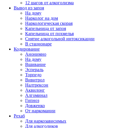
12 шагов от алкоголизма
Вывод из запоя
На дому
Нарколог на дом
Наркологическая скорая
Капельница от запоя
Капельница от похмелья
Снятие алкогольной интоксикации
В стационаре
Кодирование
Анонимно
На дому
Вшивание
Эспераль
Торпедо
Вивитрол
Налтрексон
Аквилонг
Алгоминал
Гипноз
Довженко
От наркомании
Рехаб
Для наркозависимых
Для алкоголиков