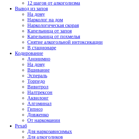
12 шагов от алкоголизма
Вывод из запоя
На дому
Нарколог на дом
Наркологическая скорая
Капельница от запоя
Капельница от похмелья
Снятие алкогольной интоксикации
В стационаре
Кодирование
Анонимно
На дому
Вшивание
Эспераль
Торпедо
Вивитрол
Налтрексон
Аквилонг
Алгоминал
Гипноз
Довженко
От наркомании
Рехаб
Для наркозависимых
Для алкоголиков