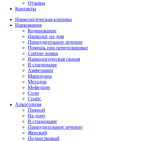
Отзывы
Контакты
Наркологическая клиника
Наркомания
Кодирование
Нарколог на дом
Принудительное лечение
Помощь при передозировке
Снятие ломки
Наркологическая скорая
В стационаре
Амфетамин
Марихуана
Метадон
Мефедрон
Соли
Спайс
Алкоголизм
Пивной
На дому
В стационаре
Принудительное лечение
Женский
Подростковый