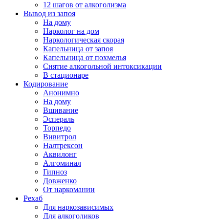
12 шагов от алкоголизма
Вывод из запоя
На дому
Нарколог на дом
Наркологическая скорая
Капельница от запоя
Капельница от похмелья
Снятие алкогольной интоксикации
В стационаре
Кодирование
Анонимно
На дому
Вшивание
Эспераль
Торпедо
Вивитрол
Налтрексон
Аквилонг
Алгоминал
Гипноз
Довженко
От наркомании
Рехаб
Для наркозависимых
Для алкоголиков