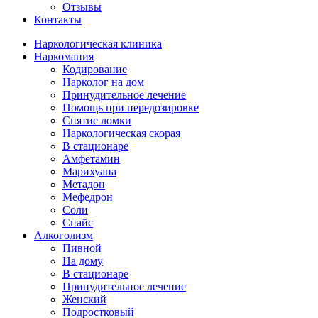
Отзывы
Контакты
Наркологическая клиника
Наркомания
Кодирование
Нарколог на дом
Принудительное лечение
Помощь при передозировке
Снятие ломки
Наркологическая скорая
В стационаре
Амфетамин
Марихуана
Метадон
Мефедрон
Соли
Спайс
Алкоголизм
Пивной
На дому
В стационаре
Принудительное лечение
Женский
Подростковый