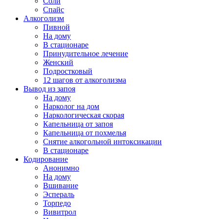
Соли
Спайс
Алкоголизм
Пивной
На дому
В стационаре
Принудительное лечение
Женский
Подростковый
12 шагов от алкоголизма
Вывод из запоя
На дому
Нарколог на дом
Наркологическая скорая
Капельница от запоя
Капельница от похмелья
Снятие алкогольной интоксикации
В стационаре
Кодирование
Анонимно
На дому
Вшивание
Эспераль
Торпедо
Вивитрол