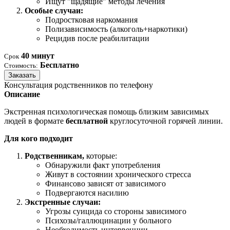
Ищут "щадящие" методы лечения
Особые случаи:
Подростковая наркомания
Полизависимость (алкоголь+наркотики)
Рецидив после реабилитации
40 минут
Срок
Бесплатно
Стоимость:
Заказать
Консультация родственников по телефону
Описание
Экстренная психологическая помощь близким зависимых
людей в формате
бесплатной
круглосуточной горячей линии.
Для кого подходит
Родственникам,
которые:
Обнаружили факт употребления
Живут в состоянии хронического стресса
Финансово зависят от зависимого
Подвергаются насилию
Экстренные случаи:
Угрозы суицида со стороны зависимого
Психозы/галлюцинации у больного
Необходимость интервенции