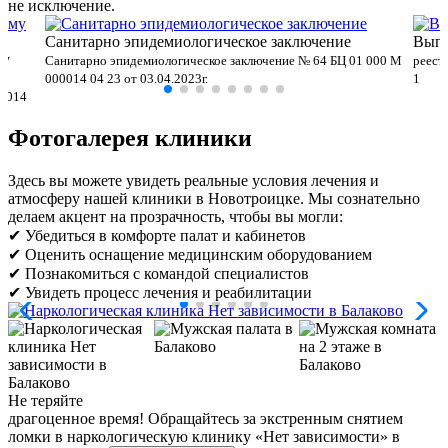
не исключение.
Санитарно эпидемиологическое заключение
Выпи
му
Санитарно эпидемиологическое заключение № 64 БЦ 01 000 М
реест
000014 04 23 от 03.04.2023г.
1
00014
Фотогалерея клиники
Здесь вы можете увидеть реальные условия лечения и
атмосферу нашей клиники в Новотроицке. Мы сознательно
делаем акцент на прозрачность, чтобы вы могли:
✔ Убедиться в комфорте палат и кабинетов
✔ Оценить оснащение медицинским оборудованием
✔ Познакомиться с командой специалистов
✔ Увидеть процесс лечения и реабилитации
Не теряйте
драгоценное время!
Обращайтесь за экстренным снятием
ломки в наркологическую клинику «Нет зависимости» в