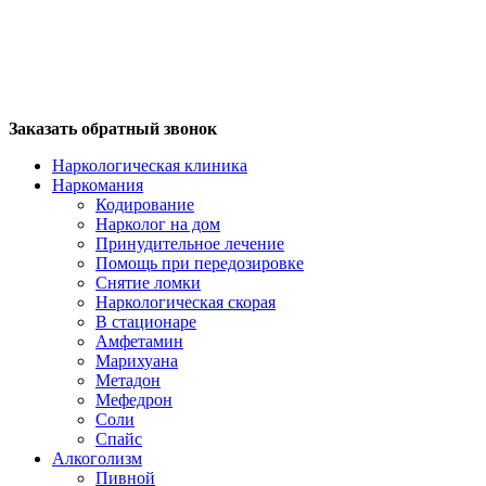
Заказать обратный звонок
Наркологическая клиника
Наркомания
Кодирование
Нарколог на дом
Принудительное лечение
Помощь при передозировке
Снятие ломки
Наркологическая скорая
В стационаре
Амфетамин
Марихуана
Метадон
Мефедрон
Соли
Спайс
Алкоголизм
Пивной