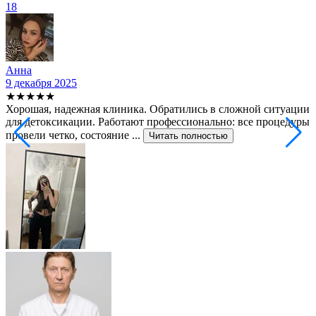
18
Анна
9 декабря 2025
2
★★★★★
Хорошая, надежная клиника. Обратились в сложной ситуации
С
для детоксикации. Работают профессионально: все процедуры
т
провели четко, состояние ...
ф
Читать полностью