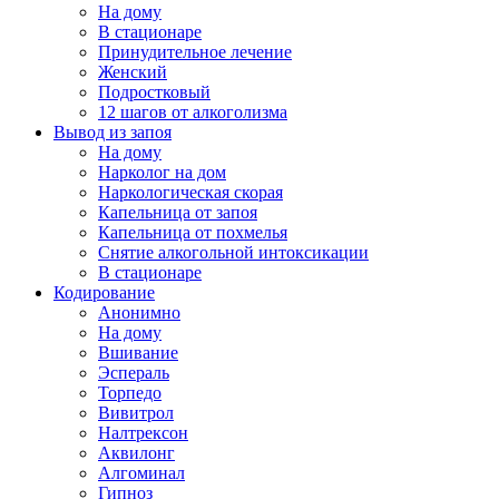
На дому
В стационаре
Принудительное лечение
Женский
Подростковый
12 шагов от алкоголизма
Вывод из запоя
На дому
Нарколог на дом
Наркологическая скорая
Капельница от запоя
Капельница от похмелья
Снятие алкогольной интоксикации
В стационаре
Кодирование
Анонимно
На дому
Вшивание
Эспераль
Торпедо
Вивитрол
Налтрексон
Аквилонг
Алгоминал
Гипноз