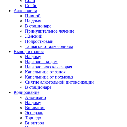
Соли
Спайс
Алкоголизм
Пивной
На дому
В стационаре
Принудительное лечение
Женский
Подростковый
12 шагов от алкоголизма
Вывод из запоя
На дому
Нарколог на дом
Наркологическая скорая
Капельница от запоя
Капельница от похмелья
Снятие алкогольной интоксикации
В стационаре
Кодирование
Анонимно
На дому
Вшивание
Эспераль
Торпедо
Вивитрол