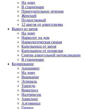
На дому
В стационаре
Принудительное лечение
Женский
Подростковый
12 шагов от алкоголизма
Вывод из запоя
На дому
Нарколог на дом
Наркологическая скорая
Капельница от запоя
Капельница от похмелья
Снятие алкогольной интоксикации
В стационаре
Кодирование
Анонимно
На дому
Вшивание
Эспераль
Торпедо
Вивитрол
Налтрексон
Аквилонг
Алгоминал
Гипноз