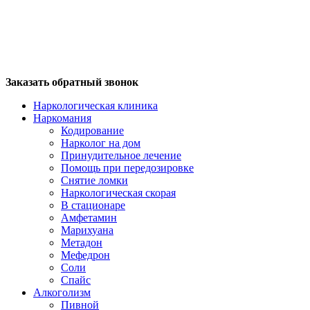
Заказать обратный звонок
Наркологическая клиника
Наркомания
Кодирование
Нарколог на дом
Принудительное лечение
Помощь при передозировке
Снятие ломки
Наркологическая скорая
В стационаре
Амфетамин
Марихуана
Метадон
Мефедрон
Соли
Спайс
Алкоголизм
Пивной