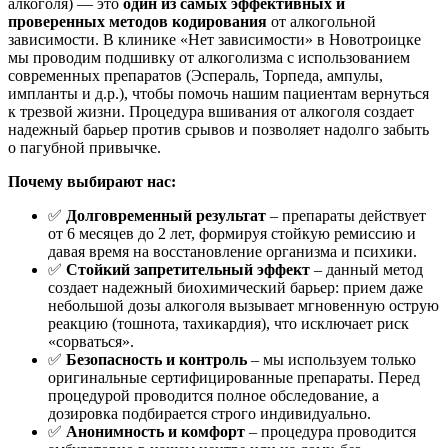
алкоголя) — это
один из самых эффективных и
проверенных методов кодирования
от алкогольной
зависимости. В клинике «Нет зависимости» в Новотроицке
мы проводим подшивку от алкоголизма с использованием
современных препаратов (Эспераль, Торпеда, ампулы,
импланты и д.р.), чтобы помочь нашим пациентам вернуться
к трезвой жизни. Процедура вшивания от алкоголя создает
надежный барьер против срывов и позволяет надолго забыть
о пагубной привычке.
Почему выбирают нас:
✅
Долговременный результат
– препараты действует
от 6 месяцев до 2 лет, формируя стойкую ремиссию и
давая время на восстановление организма и психики.
✅
Стойкий запретительный эффект
– данный метод
создает надежный биохимический барьер: прием даже
небольшой дозы алкоголя вызывает мгновенную острую
реакцию (тошнота, тахикардия), что исключает риск
«сорваться».
✅
Безопасность и контроль
– мы используем только
оригинальные сертифицированные препараты. Перед
процедурой проводится полное обследование, а
дозировка подбирается строго индивидуально.
✅
Анонимность и комфорт
– процедура проводится