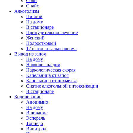
Соли
Спайс
Алкоголизм
Пивной
На дому
В стационаре
Принудительное лечение
Женский
Подростковый
12 шагов от алкоголизма
Вывод из запоя
На дому
Нарколог на дом
Наркологическая скорая
Капельница от запоя
Капельница от похмелья
Снятие алкогольной интоксикации
В стационаре
Кодирование
Анонимно
На дому
Вшивание
Эспераль
Торпедо
Вивитрол