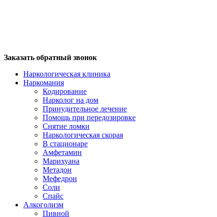
Заказать обратный звонок
Наркологическая клиника
Наркомания
Кодирование
Нарколог на дом
Принудительное лечение
Помощь при передозировке
Снятие ломки
Наркологическая скорая
В стационаре
Амфетамин
Марихуана
Метадон
Мефедрон
Соли
Спайс
Алкоголизм
Пивной