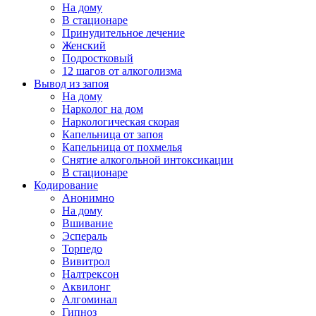
На дому
В стационаре
Принудительное лечение
Женский
Подростковый
12 шагов от алкоголизма
Вывод из запоя
На дому
Нарколог на дом
Наркологическая скорая
Капельница от запоя
Капельница от похмелья
Снятие алкогольной интоксикации
В стационаре
Кодирование
Анонимно
На дому
Вшивание
Эспераль
Торпедо
Вивитрол
Налтрексон
Аквилонг
Алгоминал
Гипноз