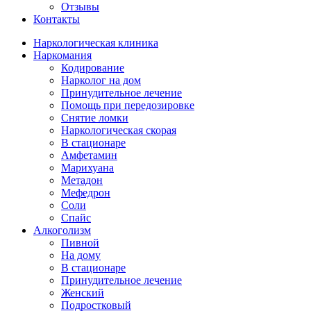
Отзывы
Контакты
Наркологическая клиника
Наркомания
Кодирование
Нарколог на дом
Принудительное лечение
Помощь при передозировке
Снятие ломки
Наркологическая скорая
В стационаре
Амфетамин
Марихуана
Метадон
Мефедрон
Соли
Спайс
Алкоголизм
Пивной
На дому
В стационаре
Принудительное лечение
Женский
Подростковый