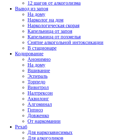
12 шагов от алкоголизма
Вывод из запоя
На дому
Нарколог на дом
Наркологическая скорая
Капельница от запоя
Капельница от похмелья
Снятие алкогольной интоксикации
В стационаре
Кодирование
Анонимно
На дому
Вшивание
Эспераль
Торпедо
Вивитрол
Налтрексон
Аквилонг
Алгоминал
Гипноз
Довженко
От наркомании
Рехаб
Для наркозависимых
Для алкоголиков