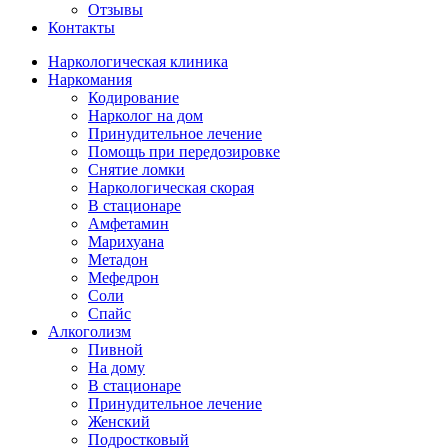
Отзывы
Контакты
Наркологическая клиника
Наркомания
Кодирование
Нарколог на дом
Принудительное лечение
Помощь при передозировке
Снятие ломки
Наркологическая скорая
В стационаре
Амфетамин
Марихуана
Метадон
Мефедрон
Соли
Спайс
Алкоголизм
Пивной
На дому
В стационаре
Принудительное лечение
Женский
Подростковый