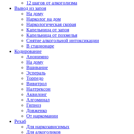
12 шагов от алкоголизма
Вывод из запоя
На дому
Нарколог на дом
Наркологическая скорая
Капельница от запоя
Капельница от похмелья
Снятие алкогольной интоксикации
В стационаре
Кодирование
Анонимно
На дому
Вшивание
Эспераль
Торпедо
Вивитрол
Налтрексон
Аквилонг
Алгоминал
Гипноз
Довженко
От наркомании
Рехаб
Для наркозависимых
Для алкоголиков