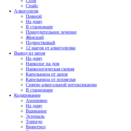
Соли
Спайс
Алкоголизм
Пивной
На дому
В стационаре
Принудительное лечение
Женский
Подростковый
12 шагов от алкоголизма
Вывод из запоя
На дому
Нарколог на дом
Наркологическая скорая
Капельница от запоя
Капельница от похмелья
Снятие алкогольной интоксикации
В стационаре
Кодирование
Анонимно
На дому
Вшивание
Эспераль
Торпедо
Вивитрол