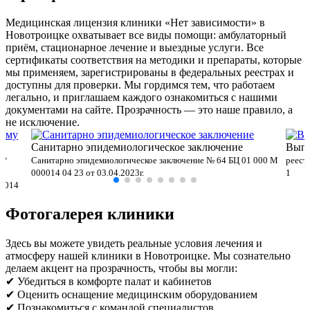
Медицинская лицензия клиники «Нет зависимости» в
Новотроицке охватывает все виды помощи: амбулаторный
приём, стационарное лечение и выездные услуги. Все
сертификаты соответствия на методики и препараты, которые
мы применяем, зарегистрированы в федеральных реестрах и
доступны для проверки. Мы гордимся тем, что работаем
легально, и приглашаем каждого ознакомиться с нашими
документами на сайте. Прозрачность — это наше правило, а
не исключение.
Санитарно эпидемиологическое заключение
Выпи
му
Санитарно эпидемиологическое заключение № 64 БЦ 01 000 М
реест
000014 04 23 от 03.04.2023г.
1
00014
Фотогалерея клиники
Здесь вы можете увидеть реальные условия лечения и
атмосферу нашей клиники в Новотроицке. Мы сознательно
делаем акцент на прозрачность, чтобы вы могли:
✔ Убедиться в комфорте палат и кабинетов
✔ Оценить оснащение медицинским оборудованием
✔ Познакомиться с командой специалистов