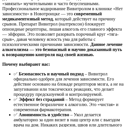
«завязать» мучительными и часто безуспешными.
Профессиональное кодирование Вивитролом в клинике «Нет
зависимости» в Новотроицке — это
современный
медикаментозный метод
, который действует на причину
срывов. Препарат Вивитрол (налтрексон) блокирует
опиоидные рецепторы, лишая алкоголь его главного эффекта
— эйфории. Это позволяет разорвать порочный круг «тяга-
срыв», давая человеку ясность ума для работы с
психологическими причинами зависимости.
Данное лечение
алкоголизма — это безопасный и научно доказанный путь
к возвращению контроля над своей жизнью.
Почему выбирают нас:
✅
Безопасность и научный подход
– Вивитрол
официально одобрен для лечения зависимости. Его
действие основано на блокаде рецепторов мозга, а не на
запугивании или токсических реакциях, что делает
процедуру предсказуемой и контролируемой.
✅
Эффект без страданий
– Метод формирует
естественное безразличие к алкоголю. Это «чистая» и
современная фармакотерапия.
✅
Анонимность и удобство
– Укол делается
амбулаторно за один визит в наш центр или с выездом
врача на дом. Никаких разрезов, швов или длительного