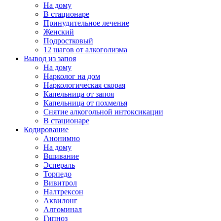
На дому
В стационаре
Принудительное лечение
Женский
Подростковый
12 шагов от алкоголизма
Вывод из запоя
На дому
Нарколог на дом
Наркологическая скорая
Капельница от запоя
Капельница от похмелья
Снятие алкогольной интоксикации
В стационаре
Кодирование
Анонимно
На дому
Вшивание
Эспераль
Торпедо
Вивитрол
Налтрексон
Аквилонг
Алгоминал
Гипноз