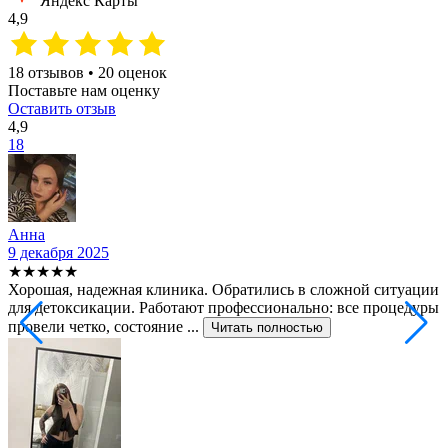
Яндекс Карты
4,9
18 отзывов • 20 оценок
Поставьте нам оценку
Оставить отзыв
4,9
18
Анна
9 декабря 2025
2
★★★★★
Хорошая, надежная клиника. Обратились в сложной ситуации
С
для детоксикации. Работают профессионально: все процедуры
т
провели четко, состояние ...
ф
Читать полностью