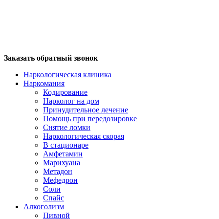
Заказать обратный звонок
Наркологическая клиника
Наркомания
Кодирование
Нарколог на дом
Принудительное лечение
Помощь при передозировке
Снятие ломки
Наркологическая скорая
В стационаре
Амфетамин
Марихуана
Метадон
Мефедрон
Соли
Спайс
Алкоголизм
Пивной