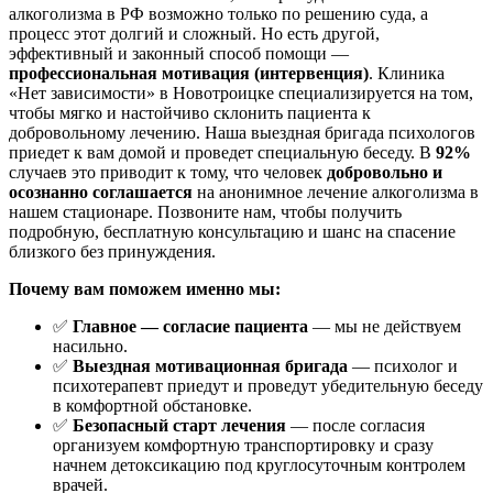
алкоголизма в РФ возможно только по решению суда, а
процесс этот долгий и сложный. Но есть другой,
эффективный и законный способ помощи —
профессиональная мотивация (интервенция)
. Клиника
«Нет зависимости» в Новотроицке специализируется на том,
чтобы мягко и настойчиво склонить пациента к
добровольному лечению. Наша выездная бригада психологов
приедет к вам домой и проведет специальную беседу. В
92%
случаев это приводит к тому, что человек
добровольно и
осознанно соглашается
на анонимное лечение алкоголизма в
нашем стационаре. Позвоните нам, чтобы получить
подробную, бесплатную консультацию и шанс на спасение
близкого без принуждения.
Почему вам поможем именно мы:
✅
Главное — согласие пациента
— мы не действуем
насильно.
✅
Выездная мотивационная бригада
— психолог и
психотерапевт приедут и проведут убедительную беседу
в комфортной обстановке.
✅
Безопасный старт лечения
— после согласия
организуем комфортную транспортировку и сразу
начнем детоксикацию под круглосуточным контролем
врачей.