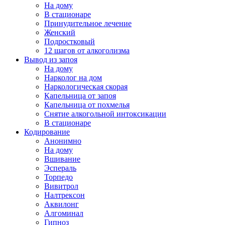
На дому
В стационаре
Принудительное лечение
Женский
Подростковый
12 шагов от алкоголизма
Вывод из запоя
На дому
Нарколог на дом
Наркологическая скорая
Капельница от запоя
Капельница от похмелья
Снятие алкогольной интоксикации
В стационаре
Кодирование
Анонимно
На дому
Вшивание
Эспераль
Торпедо
Вивитрол
Налтрексон
Аквилонг
Алгоминал
Гипноз