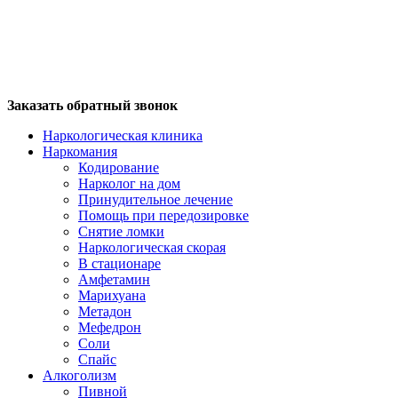
Заказать обратный звонок
Наркологическая клиника
Наркомания
Кодирование
Нарколог на дом
Принудительное лечение
Помощь при передозировке
Снятие ломки
Наркологическая скорая
В стационаре
Амфетамин
Марихуана
Метадон
Мефедрон
Соли
Спайс
Алкоголизм
Пивной