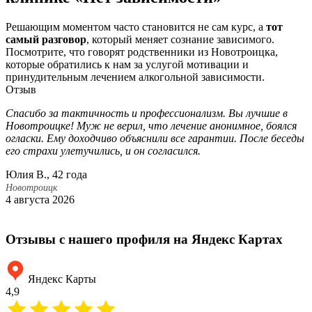
Решающим моментом часто становится не сам курс, а
тот
самый разговор
, который меняет сознание зависимого.
Посмотрите, что говорят родственники из Новотроицка,
которые обратились к нам за услугой мотивации и
принудительным лечением алкогольной зависимости.
Отзыв
Спасибо за тактичность и профессионализм. Вы лучшие в
Б
Новотроицке! Муж не верил, что лечение анонимное, боялся
п
огласки. Ему доходчиво объяснили все гарантии. После беседы
с
его страхи улетучились, и он согласился.
а
Юлия В., 42 года
Л
Новотроицк
Н
4 августа 2026
1
Отзывы с нашего профиля на Яндекс Картах
Яндекс Карты
4,9