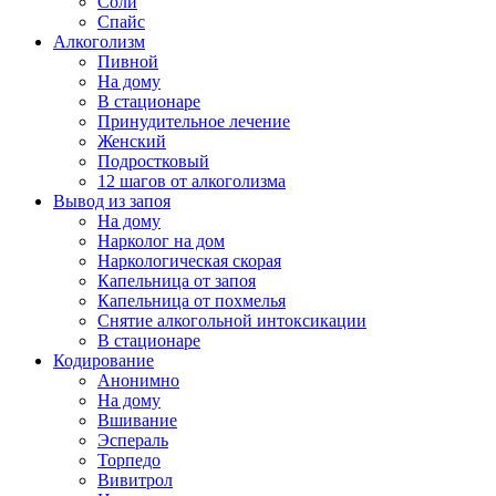
Соли
Спайс
Алкоголизм
Пивной
На дому
В стационаре
Принудительное лечение
Женский
Подростковый
12 шагов от алкоголизма
Вывод из запоя
На дому
Нарколог на дом
Наркологическая скорая
Капельница от запоя
Капельница от похмелья
Снятие алкогольной интоксикации
В стационаре
Кодирование
Анонимно
На дому
Вшивание
Эспераль
Торпедо
Вивитрол