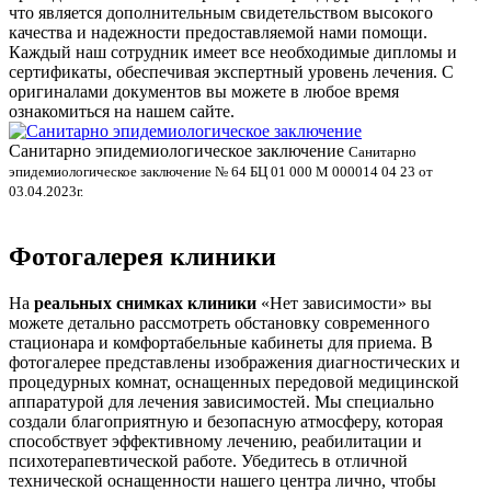
что является дополнительным свидетельством высокого
качества и надежности предоставляемой нами помощи.
Каждый наш сотрудник имеет все необходимые дипломы и
сертификаты, обеспечивая экспертный уровень лечения. С
оригиналами документов вы можете в любое время
ознакомиться на нашем сайте.
Санитарно эпидемиологическое заключение
В
Санитарно
эпидемиологическое заключение № 64 БЦ 01 000 М 000014 04 23 от
л
03.04.2023г.
Фотогалерея клиники
На
реальных снимках клиники
«Нет зависимости» вы
можете детально рассмотреть обстановку современного
стационара и комфортабельные кабинеты для приема. В
фотогалерее представлены изображения диагностических и
процедурных комнат, оснащенных передовой медицинской
аппаратурой для лечения зависимостей. Мы специально
создали благоприятную и безопасную атмосферу, которая
способствует эффективному лечению, реабилитации и
психотерапевтической работе. Убедитесь в отличной
технической оснащенности нашего центра лично, чтобы