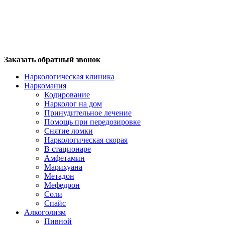
Заказать обратный звонок
Наркологическая клиника
Наркомания
Кодирование
Нарколог на дом
Принудительное лечение
Помощь при передозировке
Снятие ломки
Наркологическая скорая
В стационаре
Амфетамин
Марихуана
Метадон
Мефедрон
Соли
Спайс
Алкоголизм
Пивной