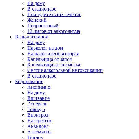
На дому
В стационаре
Принудительное лечение
Женский
Подростковый
12 шагов от алкоголизма
Вывод из запоя
На дому
Нарколог на дом
Наркологическая скорая
Капельница от запоя
Капельница от похмелья
Снятие алкогольной интоксикации
В стационаре
Кодирование
Анонимно
На дому
Вшивание
Эспераль
Торпедо
Вивитрол
Налтрексон
Аквилонг
Алгоминал
Гипноз