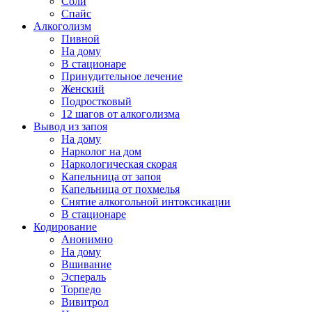
Соли
Спайс
Алкоголизм
Пивной
На дому
В стационаре
Принудительное лечение
Женский
Подростковый
12 шагов от алкоголизма
Вывод из запоя
На дому
Нарколог на дом
Наркологическая скорая
Капельница от запоя
Капельница от похмелья
Снятие алкогольной интоксикации
В стационаре
Кодирование
Анонимно
На дому
Вшивание
Эспераль
Торпедо
Вивитрол