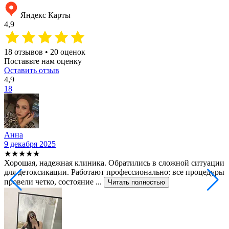
Яндекс Карты
4,9
18 отзывов • 20 оценок
Поставьте нам оценку
Оставить отзыв
4,9
18
Анна
9 декабря 2025
2
★★★★★
Хорошая, надежная клиника. Обратились в сложной ситуации
С
для детоксикации. Работают профессионально: все процедуры
т
провели четко, состояние ...
ф
Читать полностью