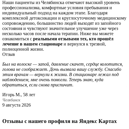
Наши пациенты из Челябинска отмечают высокий уровень
профессионализма, комфортные условия пребывания и
индивидуальный подход на каждом этапе. Благодаря
комплексной детоксикации и круглосуточному медицинскому
сопровождению, большинство людей выходят из запойного
состояния и чувствуют значительное улучшение уже через
несколько часов после начала терапии. Ниже вы можете
ознакомиться с
реальными отзывами тех, кто прошёл
лечение в нашем стационаре
и вернулся к трезвой,
полноценной жизни.
Отзыв
Был на волоске — запой, давление скачет, сердце колотится,
О
голова не соображает. Дочь вызвала вашу службу. Спасибо
с
этим врачам — вернули к жизни. В стационаре лежал под
П
наблюдением, мне очень помогли. Теперь знаю, куда
В
обратиться, если снова приспичит.
П
б
Игорь М., 58 лет
С
Челябинск
9 августа 2026
Ч
1
Отзывы с нашего профиля на Яндекс Картах