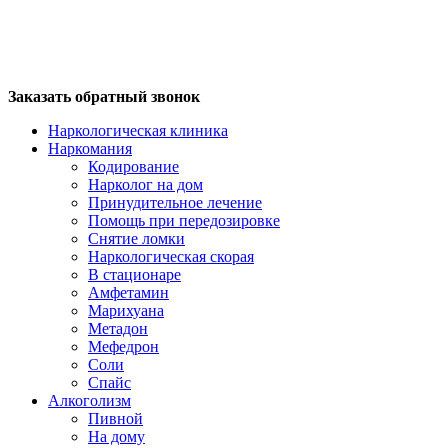
Заказать обратный звонок
Наркологическая клиника
Наркомания
Кодирование
Нарколог на дом
Принудительное лечение
Помощь при передозировке
Снятие ломки
Наркологическая скорая
В стационаре
Амфетамин
Марихуана
Метадон
Мефедрон
Соли
Спайс
Алкоголизм
Пивной
На дому