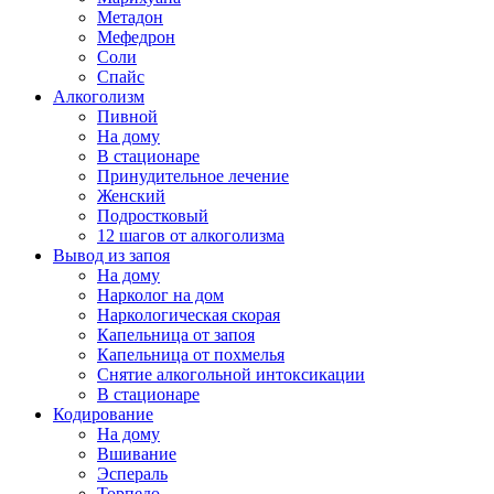
Метадон
Мефедрон
Соли
Спайс
Алкоголизм
Пивной
На дому
В стационаре
Принудительное лечение
Женский
Подростковый
12 шагов от алкоголизма
Вывод из запоя
На дому
Нарколог на дом
Наркологическая скорая
Капельница от запоя
Капельница от похмелья
Снятие алкогольной интоксикации
В стационаре
Кодирование
На дому
Вшивание
Эспераль
Торпедо