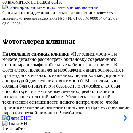
ознакомиться на нашем сайте.
Санитарно эпидемиологическое заключение
В
Санитарно
эпидемиологическое заключение № 64 БЦ 01 000 М 000014 04 23 от
л
03.04.2023г.
Фотогалерея клиники
На
реальных снимках клиники
«Нет зависимости» вы
можете детально рассмотреть обстановку современного
стационара и комфортабельные кабинеты для приема. В
фотогалерее представлены изображения диагностических и
процедурных комнат, оснащенных передовой медицинской
аппаратурой для лечения зависимостей. Мы специально
создали благоприятную и безопасную атмосферу, которая
способствует эффективному лечению, реабилитации и
психотерапевтической работе. Убедитесь в отличной
технической оснащенности нашего центра лично, чтобы
принять взвешенное решение о получении профессиональной
наркологической помощи в Челябинске.
Не теряйте