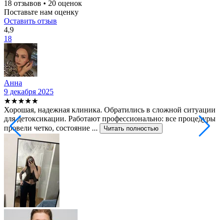
18 отзывов • 20 оценок
Поставьте нам оценку
Оставить отзыв
4,9
18
Анна
9 декабря 2025
2
★★★★★
Хорошая, надежная клиника. Обратились в сложной ситуации
С
для детоксикации. Работают профессионально: все процедуры
т
провели четко, состояние ...
ф
Читать полностью