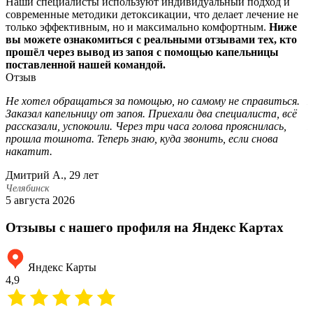
Наши специалисты используют индивидуальный подход и
современные методики детоксикации, что делает лечение не
только эффективным, но и максимально комфортным.
Ниже
вы можете ознакомиться с реальными отзывами тех, кто
прошёл через вывод из запоя с помощью капельницы
поставленной нашей командой.
Отзыв
Не хотел обращаться за помощью, но самому не справиться.
М
Заказал капельницу от запоя. Приехали два специалиста, всё
с
рассказали, успокоили. Через три часа голова прояснилась,
П
прошла тошнота. Теперь знаю, куда звонить, если снова
н
накатит.
б
Дмитрий А., 29 лет
С
Челябинск
Ч
5 августа 2026
2
Отзывы с нашего профиля на Яндекс Картах
Яндекс Карты
4,9