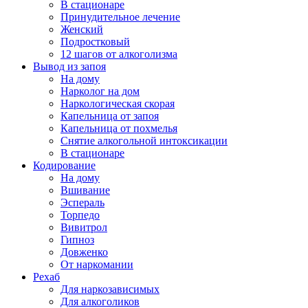
В стационаре
Принудительное лечение
Женский
Подростковый
12 шагов от алкоголизма
Вывод из запоя
На дому
Нарколог на дом
Наркологическая скорая
Капельница от запоя
Капельница от похмелья
Снятие алкогольной интоксикации
В стационаре
Кодирование
На дому
Вшивание
Эспераль
Торпедо
Вивитрол
Гипноз
Довженко
От наркомании
Рехаб
Для наркозависимых
Для алкоголиков