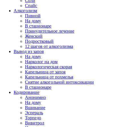
Соли
Спайс
Алкоголизм
Пивной
На дому
В стационаре
Принудительное лечение
Женский
Подростковый
12 шагов от алкоголизма
Вывод из запоя
На дому
Нарколог на дом
Наркологическая скорая
Капельница от запоя
Капельница от похмелья
Снятие алкогольной интоксикации
В стационаре
Кодирование
Анонимно
На дому
Вшивание
Эспераль
Торпедо
Вивитрол