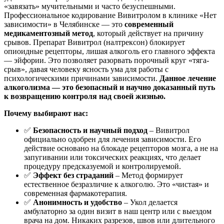
«завязать» мучительными и часто безуспешными.
Профессиональное кодирование Вивитролом в клинике «Нет
зависимости» в Челябинске — это
современный
медикаментозный метод
, который действует на причину
срывов. Препарат Вивитрол (налтрексон) блокирует
опиоидные рецепторы, лишая алкоголь его главного эффекта
— эйфории. Это позволяет разорвать порочный круг «тяга-
срыв», давая человеку ясность ума для работы с
психологическими причинами зависимости.
Данное лечение
алкоголизма — это безопасный и научно доказанный путь
к возвращению контроля над своей жизнью.
Почему выбирают нас:
✅
Безопасность и научный подход
– Вивитрол
официально одобрен для лечения зависимости. Его
действие основано на блокаде рецепторов мозга, а не на
запугивании или токсических реакциях, что делает
процедуру предсказуемой и контролируемой.
✅
Эффект без страданий
– Метод формирует
естественное безразличие к алкоголю. Это «чистая» и
современная фармакотерапия.
✅
Анонимность и удобство
– Укол делается
амбулаторно за один визит в наш центр или с выездом
врача на дом. Никаких разрезов, швов или длительного