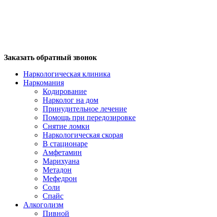
Заказать обратный звонок
Наркологическая клиника
Наркомания
Кодирование
Нарколог на дом
Принудительное лечение
Помощь при передозировке
Снятие ломки
Наркологическая скорая
В стационаре
Амфетамин
Марихуана
Метадон
Мефедрон
Соли
Спайс
Алкоголизм
Пивной