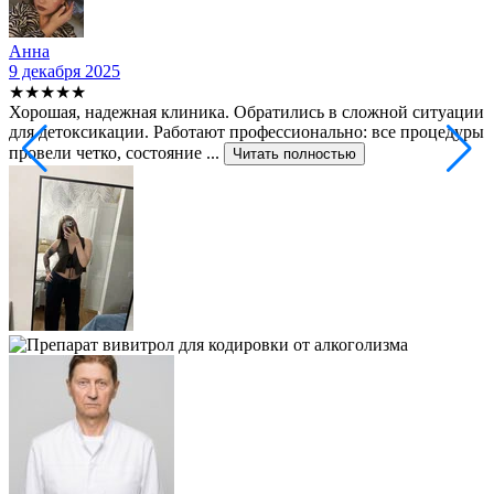
Анна
9 декабря 2025
2
★★★★★
Хорошая, надежная клиника. Обратились в сложной ситуации
С
для детоксикации. Работают профессионально: все процедуры
т
провели четко, состояние ...
ф
Читать полностью