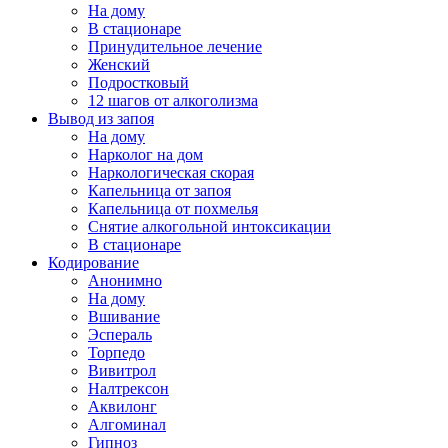
На дому
В стационаре
Принудительное лечение
Женский
Подростковый
12 шагов от алкоголизма
Вывод из запоя
На дому
Нарколог на дом
Наркологическая скорая
Капельница от запоя
Капельница от похмелья
Снятие алкогольной интоксикации
В стационаре
Кодирование
Анонимно
На дому
Вшивание
Эспераль
Торпедо
Вивитрол
Налтрексон
Аквилонг
Алгоминал
Гипноз