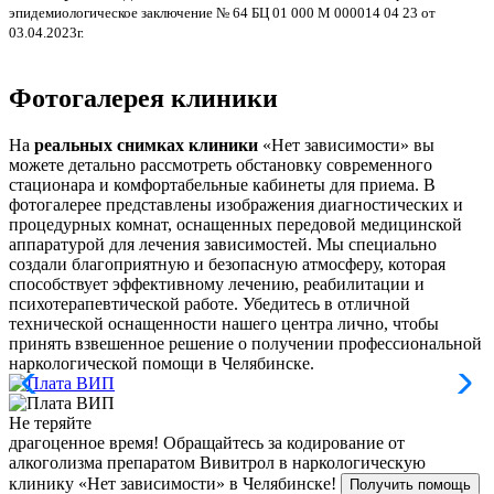
эпидемиологическое заключение № 64 БЦ 01 000 М 000014 04 23 от
л
03.04.2023г.
Фотогалерея клиники
На
реальных снимках клиники
«Нет зависимости» вы
можете детально рассмотреть обстановку современного
стационара и комфортабельные кабинеты для приема. В
фотогалерее представлены изображения диагностических и
процедурных комнат, оснащенных передовой медицинской
аппаратурой для лечения зависимостей. Мы специально
создали благоприятную и безопасную атмосферу, которая
способствует эффективному лечению, реабилитации и
психотерапевтической работе. Убедитесь в отличной
технической оснащенности нашего центра лично, чтобы
принять взвешенное решение о получении профессиональной
наркологической помощи в Челябинске.
Не теряйте
драгоценное время!
Обращайтесь за кодирование от
алкоголизма препаратом Вивитрол в наркологическую
клинику «Нет зависимости» в Челябинске!
Получить помощь