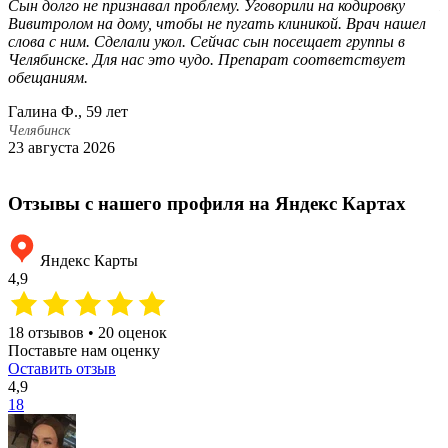
Сын долго не признавал проблему. Уговорили на кодировку
П
Вивитролом на дому, чтобы не пугать клиникой. Врач нашел
э
слова с ним. Сделали укол. Сейчас сын посещает группы в
с
Челябинске. Для нас это чудо. Препарат соответствует
о
обещаниям.
п
Ч
Галина Ф., 59 лет
Е
Челябинск
23 августа 2026
Ч
5
Отзывы с нашего профиля на Яндекс Картах
Яндекс Карты
4,9
18 отзывов • 20 оценок
Поставьте нам оценку
Оставить отзыв
4,9
18