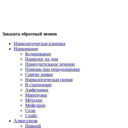
Заказать обратный звонок
Наркологическая клиника
Наркомания
Кодирование
Нарколог на дом
Принудительное лечение
Помощь при передозировке
Снятие ломки
Наркологическая скорая
В стационаре
Амфетамин
Марихуана
Метадон
Мефедрон
Соли
Спайс
Алкоголизм
Пивной