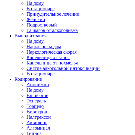
На дому
В стационаре
Принудительное лечение
Женский
Подростковый
12 шагов от алкоголизма
Вывод из запоя
На дому
Нарколог на дом
Наркологическая скорая
Капельница от запоя
Капельница от похмелья
Снятие алкогольной интоксикации
В стационаре
Кодирование
Анонимно
На дому
Вшивание
Эспераль
Торпедо
Вивитрол
Налтрексон
Аквилонг
Алгоминал
Гипноз