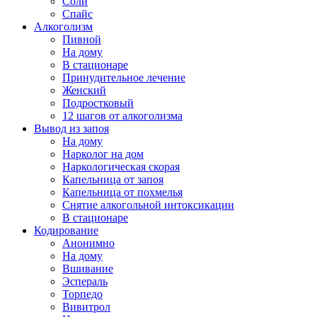
Соли
Спайс
Алкоголизм
Пивной
На дому
В стационаре
Принудительное лечение
Женский
Подростковый
12 шагов от алкоголизма
Вывод из запоя
На дому
Нарколог на дом
Наркологическая скорая
Капельница от запоя
Капельница от похмелья
Снятие алкогольной интоксикации
В стационаре
Кодирование
Анонимно
На дому
Вшивание
Эспераль
Торпедо
Вивитрол