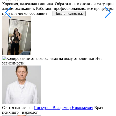
Хорошая, надежная клиника. Обратились в сложной ситуации
С
для детоксикации. Работают профессионально: все процедуры
т
провели четко, состояние ...
ф
Читать полностью
Статья написана:
Пискунов Владимир Николаевич
Врач
психиатр - нарколог