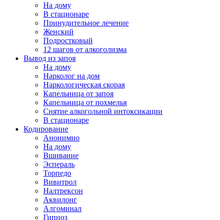
На дому
В стационаре
Принудительное лечение
Женский
Подростковый
12 шагов от алкоголизма
Вывод из запоя
На дому
Нарколог на дом
Наркологическая скорая
Капельница от запоя
Капельница от похмелья
Снятие алкогольной интоксикации
В стационаре
Кодирование
Анонимно
На дому
Вшивание
Эспераль
Торпедо
Вивитрол
Налтрексон
Аквилонг
Алгоминал
Гипноз