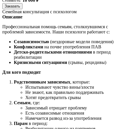
10 000 ₽
Стоимость:
Заказать
Семейная консультация с психологом
Описание
Профессиональная помощь семьям, столкнувшимся с
проблемой зависимости. Наши психологи работают с:
Созависимостью
(нездоровые модели поведения)
Конфликтами
на почве употребления ПАВ
Детско-родительскими отношениями
в период
реабилитации
Кризисными ситуациями
(срывы, рецидивы)
Для кого подходит
Родственникам зависимых
, которые:
Испытывают чувство вины/злости
Не знают, как правильно поддерживать
Хотят предотвратить срывы
Семьям
, где:
Зависимый отрицает проблему
Есть созависимые отношения
Намечается развод из-за употребления
Парам
в период:
Реабилитации одного из партнеров