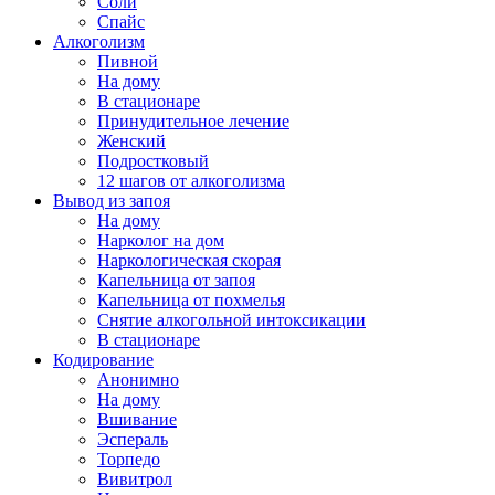
Соли
Спайс
Алкоголизм
Пивной
На дому
В стационаре
Принудительное лечение
Женский
Подростковый
12 шагов от алкоголизма
Вывод из запоя
На дому
Нарколог на дом
Наркологическая скорая
Капельница от запоя
Капельница от похмелья
Снятие алкогольной интоксикации
В стационаре
Кодирование
Анонимно
На дому
Вшивание
Эспераль
Торпедо
Вивитрол