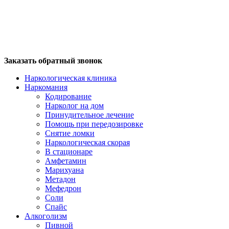
Заказать обратный звонок
Наркологическая клиника
Наркомания
Кодирование
Нарколог на дом
Принудительное лечение
Помощь при передозировке
Снятие ломки
Наркологическая скорая
В стационаре
Амфетамин
Марихуана
Метадон
Мефедрон
Соли
Спайс
Алкоголизм
Пивной