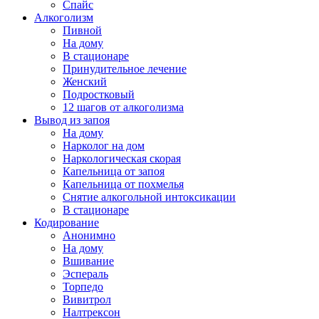
Спайс
Алкоголизм
Пивной
На дому
В стационаре
Принудительное лечение
Женский
Подростковый
12 шагов от алкоголизма
Вывод из запоя
На дому
Нарколог на дом
Наркологическая скорая
Капельница от запоя
Капельница от похмелья
Снятие алкогольной интоксикации
В стационаре
Кодирование
Анонимно
На дому
Вшивание
Эспераль
Торпедо
Вивитрол
Налтрексон