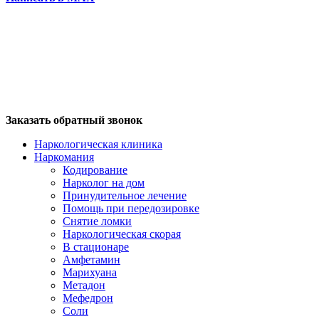
Заказать обратный звонок
Наркологическая клиника
Наркомания
Кодирование
Нарколог на дом
Принудительное лечение
Помощь при передозировке
Снятие ломки
Наркологическая скорая
В стационаре
Амфетамин
Марихуана
Метадон
Мефедрон
Соли