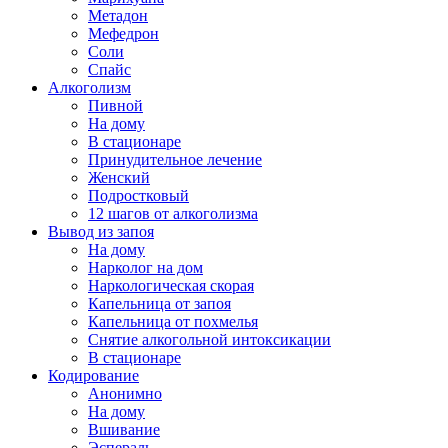
Метадон
Мефедрон
Соли
Спайс
Алкоголизм
Пивной
На дому
В стационаре
Принудительное лечение
Женский
Подростковый
12 шагов от алкоголизма
Вывод из запоя
На дому
Нарколог на дом
Наркологическая скорая
Капельница от запоя
Капельница от похмелья
Снятие алкогольной интоксикации
В стационаре
Кодирование
Анонимно
На дому
Вшивание
Эспераль