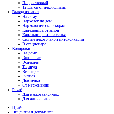
Подростковый
12 шагов от алкоголизма
Вывод из запоя
На дому
Нарколог на дом
Наркологическая скорая
Капельница от запоя
Капельница от похмелья
Снятие алкогольной интоксикации
В стационаре
Кодирование
На дому
Вшивание
Эспераль
Торпедо
Вивитрол
Гипноз
Довженко
От наркомании
Рехаб
Для наркозависимых
Для алкоголиков
Прайс
Лицензии и документы