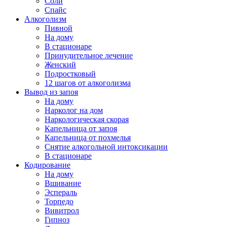
Соли
Спайс
Алкоголизм
Пивной
На дому
В стационаре
Принудительное лечение
Женский
Подростковый
12 шагов от алкоголизма
Вывод из запоя
На дому
Нарколог на дом
Наркологическая скорая
Капельница от запоя
Капельница от похмелья
Снятие алкогольной интоксикации
В стационаре
Кодирование
На дому
Вшивание
Эспераль
Торпедо
Вивитрол
Гипноз