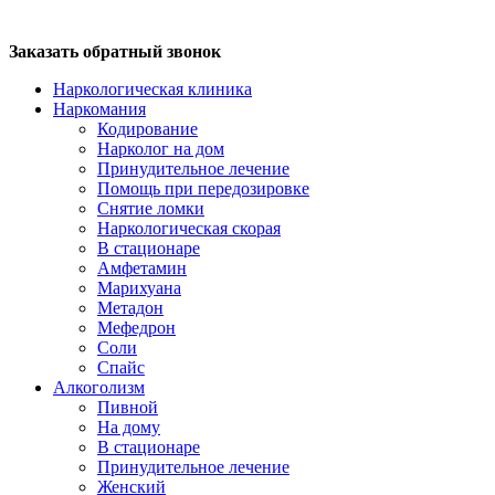
Заказать обратный звонок
Наркологическая клиника
Наркомания
Кодирование
Нарколог на дом
Принудительное лечение
Помощь при передозировке
Снятие ломки
Наркологическая скорая
В стационаре
Амфетамин
Марихуана
Метадон
Мефедрон
Соли
Спайс
Алкоголизм
Пивной
На дому
В стационаре
Принудительное лечение
Женский