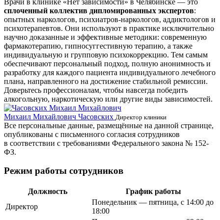
Врачи в клинике «Нет зависимости» в Челябинске — это
сплоченный коллектив дипломированных экспертов
:
опытных наркологов, психиатров-наркологов, аддиктологов и
психотерапевтов. Они используют в практике исключительно
научно доказанные и эффективные методики: современную
фармакотерапию, гипносуггестивную терапию, а также
индивидуальную и групповую психокоррекцию. Тем самым
обеспечивают персональный подход, полную анонимность и
разработку для каждого пациента индивидуального лечебного
плана, направленного на достижение стабильной ремиссии.
Доверьтесь профессионалам, чтобы навсегда победить
алкогольную, наркотическую или другие виды зависимостей.
Михаил Михайлович Часовских
Г
Директор клиники
Все персональные данные, размещённые на данной странице,
опубликованы с письменного согласия сотрудников
в соответствии с требованиями Федерального закона № 152-
ФЗ.
Режим работы сотрудников
Должность
График работы
Понедельник — пятница, с 14:00 до
Директор
18:00