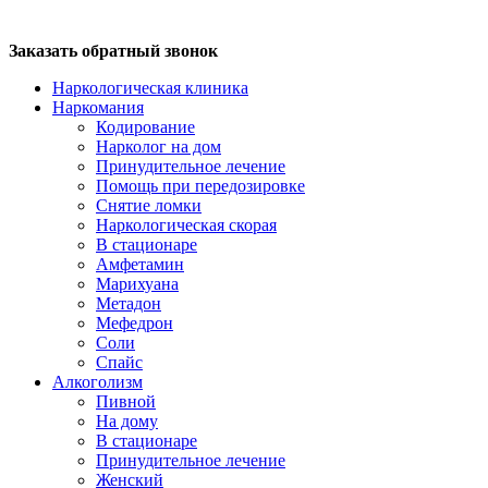
Заказать обратный звонок
Наркологическая клиника
Наркомания
Кодирование
Нарколог на дом
Принудительное лечение
Помощь при передозировке
Снятие ломки
Наркологическая скорая
В стационаре
Амфетамин
Марихуана
Метадон
Мефедрон
Соли
Спайс
Алкоголизм
Пивной
На дому
В стационаре
Принудительное лечение
Женский