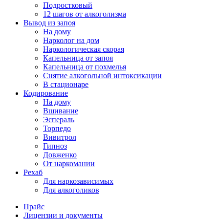
Подростковый
12 шагов от алкоголизма
Вывод из запоя
На дому
Нарколог на дом
Наркологическая скорая
Капельница от запоя
Капельница от похмелья
Снятие алкогольной интоксикации
В стационаре
Кодирование
На дому
Вшивание
Эспераль
Торпедо
Вивитрол
Гипноз
Довженко
От наркомании
Рехаб
Для наркозависимых
Для алкоголиков
Прайс
Лицензии и документы