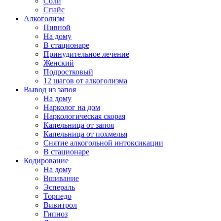
Соли
Спайс
Алкоголизм
Пивной
На дому
В стационаре
Принудительное лечение
Женский
Подростковый
12 шагов от алкоголизма
Вывод из запоя
На дому
Нарколог на дом
Наркологическая скорая
Капельница от запоя
Капельница от похмелья
Снятие алкогольной интоксикации
В стационаре
Кодирование
На дому
Вшивание
Эспераль
Торпедо
Вивитрол
Гипноз