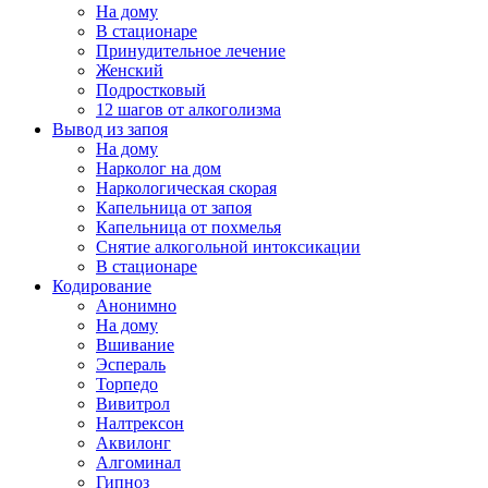
На дому
В стационаре
Принудительное лечение
Женский
Подростковый
12 шагов от алкоголизма
Вывод из запоя
На дому
Нарколог на дом
Наркологическая скорая
Капельница от запоя
Капельница от похмелья
Снятие алкогольной интоксикации
В стационаре
Кодирование
Анонимно
На дому
Вшивание
Эспераль
Торпедо
Вивитрол
Налтрексон
Аквилонг
Алгоминал
Гипноз