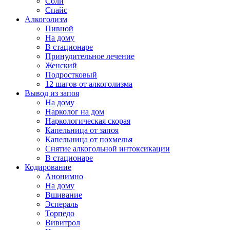
Соли
Спайс
Алкоголизм
Пивной
На дому
В стационаре
Принудительное лечение
Женский
Подростковый
12 шагов от алкоголизма
Вывод из запоя
На дому
Нарколог на дом
Наркологическая скорая
Капельница от запоя
Капельница от похмелья
Снятие алкогольной интоксикации
В стационаре
Кодирование
Анонимно
На дому
Вшивание
Эспераль
Торпедо
Вивитрол