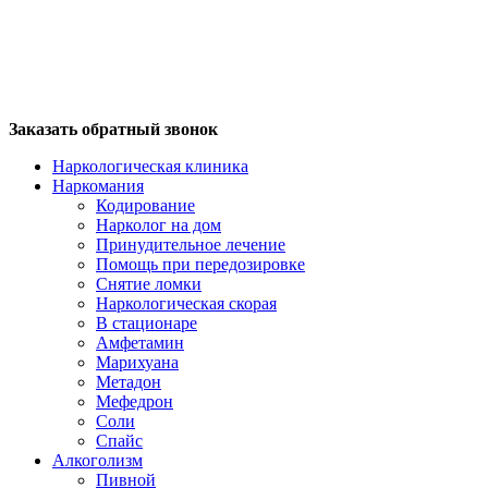
Заказать обратный звонок
Наркологическая клиника
Наркомания
Кодирование
Нарколог на дом
Принудительное лечение
Помощь при передозировке
Снятие ломки
Наркологическая скорая
В стационаре
Амфетамин
Марихуана
Метадон
Мефедрон
Соли
Спайс
Алкоголизм
Пивной