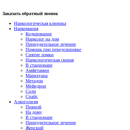
Заказать обратный звонок
Наркологическая клиника
Наркомания
Кодирование
Нарколог на дом
Принудительное лечение
Помощь при передозировке
Снятие ломки
Наркологическая скорая
В стационаре
Амфетамин
Марихуана
Метадон
Мефедрон
Соли
Спайс
Алкоголизм
Пивной
На дому
В стационаре
Принудительное лечение
Женский