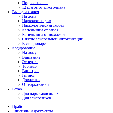
Подростковый
12 шагов от алкоголизма
Вывод из запоя
На дому
Нарколог на дом
Наркологическая скорая
Капельница от запоя
Капельница от похмелья
Снятие алкогольной интоксикации
В стационаре
Кодирование
На дому
Вшивание
Эспераль
Торпедо
Вивитрол
Гипноз
Довженко
От наркомании
Рехаб
Для наркозависимых
Для алкоголиков
Прайс
Лицензии и документы