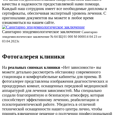
качества и надежности предоставляемой нами помощи.
Каждый наш сотрудник имеет все необходимые дипломы и
сертификаты, обеспечивая экспертный уровень лечения. С
оригиналами документов вы можете в любое время
ознакомиться на нашем сайте.
Санитарно эпидемиологическое заключение
В
Санитарно
эпидемиологическое заключение № 64 БЦ 01 000 М 000014 04 23 от
л
03.04.2023г.
Фотогалерея клиники
На
реальных снимках клиники
«Нет зависимости» вы
можете детально рассмотреть обстановку современного
стационара и комфортабельные кабинеты для приема. В
фотогалерее представлены изображения диагностических и
процедурных комнат, оснащенных передовой медицинской
аппаратурой для лечения зависимостей. Мы специально
создали благоприятную и безопасную атмосферу, которая
способствует эффективному лечению, реабилитации и
психотерапевтической работе. Убедитесь в отличной
технической оснащенности нашего центра лично, чтобы
принять взвешенное решение о получении профессиональной