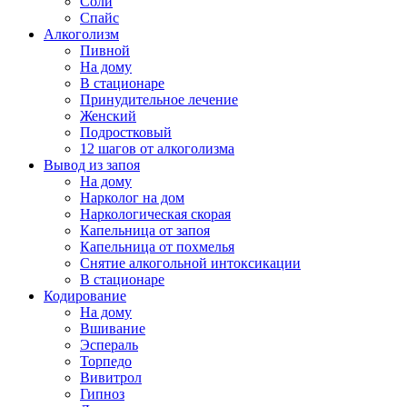
Соли
Спайс
Алкоголизм
Пивной
На дому
В стационаре
Принудительное лечение
Женский
Подростковый
12 шагов от алкоголизма
Вывод из запоя
На дому
Нарколог на дом
Наркологическая скорая
Капельница от запоя
Капельница от похмелья
Снятие алкогольной интоксикации
В стационаре
Кодирование
На дому
Вшивание
Эспераль
Торпедо
Вивитрол
Гипноз