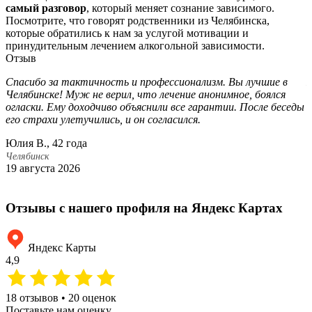
самый разговор
, который меняет сознание зависимого.
Посмотрите, что говорят родственники из Челябинска,
которые обратились к нам за услугой мотивации и
принудительным лечением алкогольной зависимости.
Отзыв
Спасибо за тактичность и профессионализм. Вы лучшие в
Б
Челябинске! Муж не верил, что лечение анонимное, боялся
п
огласки. Ему доходчиво объяснили все гарантии. После беседы
с
его страхи улетучились, и он согласился.
а
Юлия В., 42 года
Л
Челябинск
Ч
19 августа 2026
1
Отзывы с нашего профиля на Яндекс Картах
Яндекс Карты
4,9
18 отзывов • 20 оценок
Поставьте нам оценку