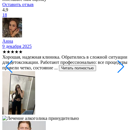
Оставить отзыв
4,9
18
Анна
9 декабря 2025
2
★★★★★
Хорошая, надежная клиника. Обратились в сложной ситуации
С
для детоксикации. Работают профессионально: все процедуры
т
провели четко, состояние ...
ф
Читать полностью