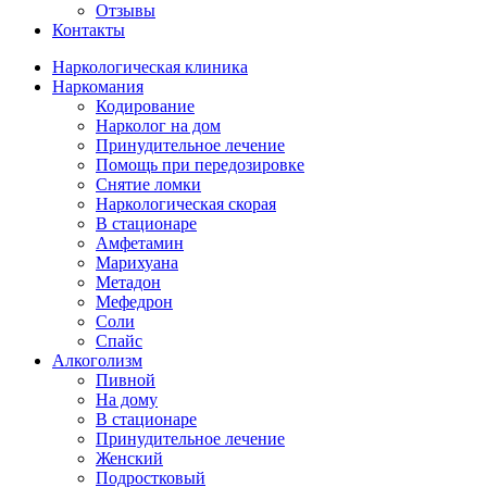
Отзывы
Контакты
Наркологическая клиника
Наркомания
Кодирование
Нарколог на дом
Принудительное лечение
Помощь при передозировке
Снятие ломки
Наркологическая скорая
В стационаре
Амфетамин
Марихуана
Метадон
Мефедрон
Соли
Спайс
Алкоголизм
Пивной
На дому
В стационаре
Принудительное лечение
Женский
Подростковый