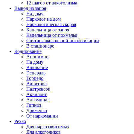
12 шагов от алкоголизма
Вывод из запоя
На дому
Нарколог на дом
Наркологическая скорая
Капельница от запоя
Капельница от похмелья
Снятие алкогольной интоксикации
В стационаре
Кодирование
Анонимно
На дому
Вшивание
Эспераль
Торпедо
Вивитрол
Налтрексон
Аквилонг
Алгоминал
Гипноз
Довженко
От наркомании
Рехаб
Для наркозависимых
Для алкоголиков