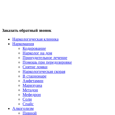
Заказать обратный звонок
Наркологическая клиника
Наркомания
Кодирование
Нарколог на дом
Принудительное лечение
Помощь при передозировке
Снятие ломки
Наркологическая скорая
В стационаре
Амфетамин
Марихуана
Метадон
Мефедрон
Соли
Спайс
Алкоголизм
Пивной