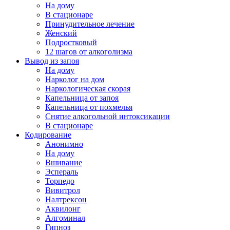
На дому
В стационаре
Принудительное лечение
Женский
Подростковый
12 шагов от алкоголизма
Вывод из запоя
На дому
Нарколог на дом
Наркологическая скорая
Капельница от запоя
Капельница от похмелья
Снятие алкогольной интоксикации
В стационаре
Кодирование
Анонимно
На дому
Вшивание
Эспераль
Торпедо
Вивитрол
Налтрексон
Аквилонг
Алгоминал
Гипноз