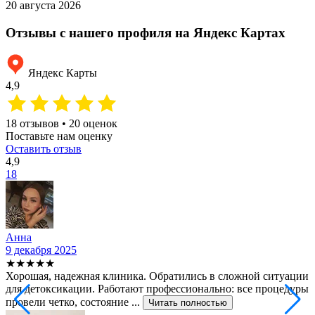
20 августа 2026
1
Отзывы с нашего профиля на Яндекс Картах
Яндекс Карты
4,9
18 отзывов • 20 оценок
Поставьте нам оценку
Оставить отзыв
4,9
18
Анна
9 декабря 2025
2
★★★★★
Хорошая, надежная клиника. Обратились в сложной ситуации
С
для детоксикации. Работают профессионально: все процедуры
т
провели четко, состояние ...
ф
Читать полностью