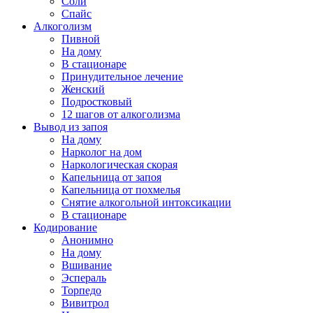
Соли
Спайс
Алкоголизм
Пивной
На дому
В стационаре
Принудительное лечение
Женский
Подростковый
12 шагов от алкоголизма
Вывод из запоя
На дому
Нарколог на дом
Наркологическая скорая
Капельница от запоя
Капельница от похмелья
Снятие алкогольной интоксикации
В стационаре
Кодирование
Анонимно
На дому
Вшивание
Эспераль
Торпедо
Вивитрол