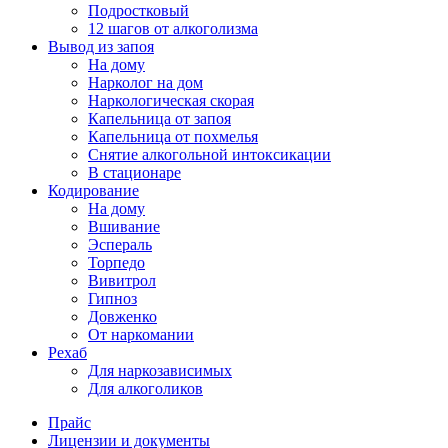
Подростковый
12 шагов от алкоголизма
Вывод из запоя
На дому
Нарколог на дом
Наркологическая скорая
Капельница от запоя
Капельница от похмелья
Снятие алкогольной интоксикации
В стационаре
Кодирование
На дому
Вшивание
Эспераль
Торпедо
Вивитрол
Гипноз
Довженко
От наркомании
Рехаб
Для наркозависимых
Для алкоголиков
Прайс
Лицензии и документы