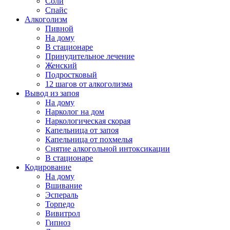
Соли
Спайс
Алкоголизм
Пивной
На дому
В стационаре
Принудительное лечение
Женский
Подростковый
12 шагов от алкоголизма
Вывод из запоя
На дому
Нарколог на дом
Наркологическая скорая
Капельница от запоя
Капельница от похмелья
Снятие алкогольной интоксикации
В стационаре
Кодирование
На дому
Вшивание
Эспераль
Торпедо
Вивитрол
Гипноз