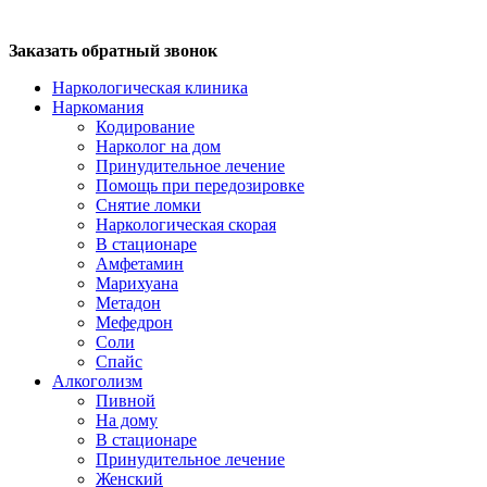
Заказать обратный звонок
Наркологическая клиника
Наркомания
Кодирование
Нарколог на дом
Принудительное лечение
Помощь при передозировке
Снятие ломки
Наркологическая скорая
В стационаре
Амфетамин
Марихуана
Метадон
Мефедрон
Соли
Спайс
Алкоголизм
Пивной
На дому
В стационаре
Принудительное лечение
Женский