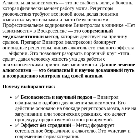
Алкогольная зависимость — это не слабость воли, а болезнь,
которая физически меняет работу мозга. Рецепторы
удовольствия требуют все новой дозы, делая попытки
«завязать» мучительными и часто безуспешными.
Профессиональное кодирование Вивитролом в клинике «Нет
зависимости» в Воскресенске — это
современный
медикаментозный метод
, который действует на причину
срывов. Препарат Вивитрол (налтрексон) блокирует
опиоидные рецепторы, лишая алкоголь его главного эффекта
— эйфории. Это позволяет разорвать порочный круг «тяга-
срыв», давая человеку ясность ума для работы с
психологическими причинами зависимости.
Данное лечение
алкоголизма — это безопасный и научно доказанный путь
к возвращению контроля над своей жизнью.
Почему выбирают нас:
✅
Безопасность и научный подход
– Вивитрол
официально одобрен для лечения зависимости. Его
действие основано на блокаде рецепторов мозга, а не на
запугивании или токсических реакциях, что делает
процедуру предсказуемой и контролируемой.
✅
Эффект без страданий
– Метод формирует
естественное безразличие к алкоголю. Это «чистая» и
современная фармакотерапия.