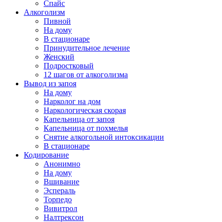
Спайс
Алкоголизм
Пивной
На дому
В стационаре
Принудительное лечение
Женский
Подростковый
12 шагов от алкоголизма
Вывод из запоя
На дому
Нарколог на дом
Наркологическая скорая
Капельница от запоя
Капельница от похмелья
Снятие алкогольной интоксикации
В стационаре
Кодирование
Анонимно
На дому
Вшивание
Эспераль
Торпедо
Вивитрол
Налтрексон