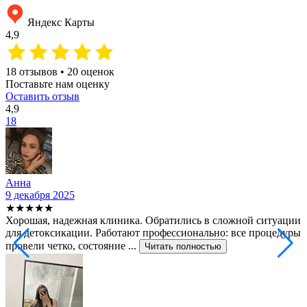
Яндекс Карты
4,9
18 отзывов • 20 оценок
Поставьте нам оценку
Оставить отзыв
4,9
18
Анна
9 декабря 2025
2
★★★★★
Хорошая, надежная клиника. Обратились в сложной ситуации
С
для детоксикации. Работают профессионально: все процедуры
т
провели четко, состояние ...
ф
Читать полностью