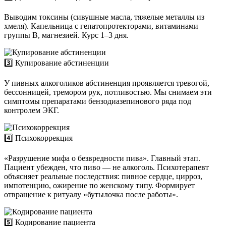
Выводим токсины (сивушные масла, тяжелые металлы из
хмеля). Капельница с гепатопротекторами, витаминами
группы B, магнезией. Курс 1–3 дня.
3️⃣ Купирование абстиненции
У пивных алкоголиков абстиненция проявляется тревогой,
бессонницей, тремором рук, потливостью. Мы снимаем эти
симптомы препаратами бензодиазепинового ряда под
контролем ЭКГ.
4️⃣ Психокоррекция
«Разрушение мифа о безвредности пива». Главный этап.
Пациент убежден, что пиво — не алкоголь. Психотерапевт
объясняет реальные последствия: пивное сердце, цирроз,
импотенцию, ожирение по женскому типу. Формирует
отвращение к ритуалу «бутылочка после работы».
5️⃣ Кодирование пациента