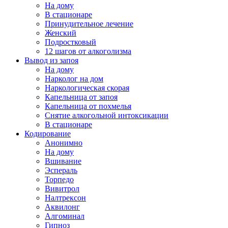
На дому
В стационаре
Принудительное лечение
Женский
Подростковый
12 шагов от алкоголизма
Вывод из запоя
На дому
Нарколог на дом
Наркологическая скорая
Капельница от запоя
Капельница от похмелья
Снятие алкогольной интоксикации
В стационаре
Кодирование
Анонимно
На дому
Вшивание
Эспераль
Торпедо
Вивитрол
Налтрексон
Аквилонг
Алгоминал
Гипноз