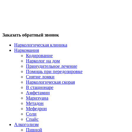
Заказать обратный звонок
Наркологическая клиника
Наркомания
Кодирование
Нарколог на дом
Принудительное лечение
Помощь при передозировке
Снятие ломки
Наркологическая скорая
В стационаре
Амфетамин
Марихуана
Метадон
Мефедрон
Соли
Спайс
Алкоголизм
Пивной