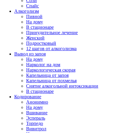
Соли
Спайс
Алкоголизм
Пивной
На дому
В стационаре
Принудительное лечение
Женский
Подростковый
12 шагов от алкоголизма
Вывод из запоя
На дому
Нарколог на дом
Наркологическая скорая
Капельница от запоя
Капельница от похмелья
Снятие алкогольной интоксикации
В стационаре
Кодирование
Анонимно
На дому
Вшивание
Эспераль
Торпедо
Вивитрол