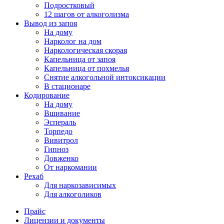
Подростковый
12 шагов от алкоголизма
Вывод из запоя
На дому
Нарколог на дом
Наркологическая скорая
Капельница от запоя
Капельница от похмелья
Снятие алкогольной интоксикации
В стационаре
Кодирование
На дому
Вшивание
Эспераль
Торпедо
Вивитрол
Гипноз
Довженко
От наркомании
Рехаб
Для наркозависимых
Для алкоголиков
Прайс
Лицензии и документы