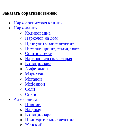
Заказать обратный звонок
Наркологическая клиника
Наркомания
Кодирование
Нарколог на дом
Принудительное лечение
Помощь при передозировке
Снятие ломки
Наркологическая скорая
В стационаре
Амфетамин
Марихуана
Метадон
Мефедрон
Соли
Спайс
Алкоголизм
Пивной
На дому
В стационаре
Принудительное лечение
Женский