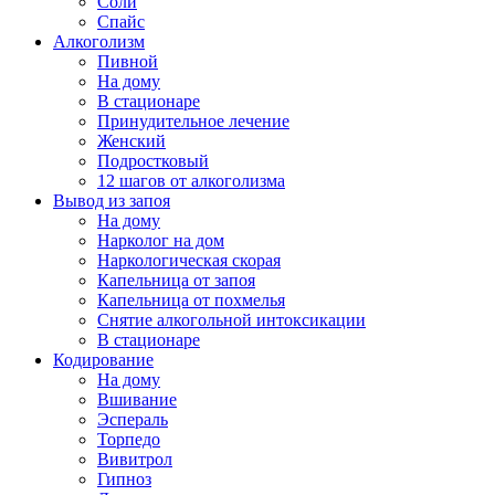
Соли
Спайс
Алкоголизм
Пивной
На дому
В стационаре
Принудительное лечение
Женский
Подростковый
12 шагов от алкоголизма
Вывод из запоя
На дому
Нарколог на дом
Наркологическая скорая
Капельница от запоя
Капельница от похмелья
Снятие алкогольной интоксикации
В стационаре
Кодирование
На дому
Вшивание
Эспераль
Торпедо
Вивитрол
Гипноз