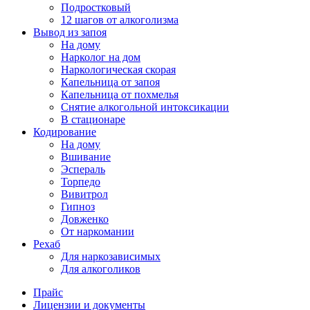
Подростковый
12 шагов от алкоголизма
Вывод из запоя
На дому
Нарколог на дом
Наркологическая скорая
Капельница от запоя
Капельница от похмелья
Снятие алкогольной интоксикации
В стационаре
Кодирование
На дому
Вшивание
Эспераль
Торпедо
Вивитрол
Гипноз
Довженко
От наркомании
Рехаб
Для наркозависимых
Для алкоголиков
Прайс
Лицензии и документы