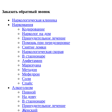
Заказать обратный звонок
Наркологическая клиника
Наркомания
Кодирование
Нарколог на дом
Принудительное лечение
Помощь при передозировке
Снятие ломки
Наркологическая скорая
В стационаре
Амфетамин
Марихуана
Метадон
Мефедрон
Соли
Спайс
Алкоголизм
Пивной
На дому
В стационаре
Принудительное лечение
Женский