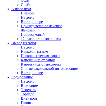
Соли
Спайс
Алкоголизм
Пивной
На дому
В стационаре
Принудительное лечение
Женский
Подростковый
12 шагов от алкоголизма
Вывод из запоя
На дому
Нарколог на дом
Наркологическая скорая
Капельница от запоя
Капельница от похмелья
Снятие алкогольной интоксикации
В стационаре
Кодирование
На дому
Вшивание
Эспераль
Торпедо
Вивитрол
Гипноз