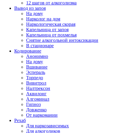
12 шагов от алкоголизма
Вывод из запоя
На дому
Нарколог на дом
Наркологическая скорая
Капельница от запоя
Капельница от похмелья
Снятие алкогольной интоксикации
В стационаре
Кодирование
Анонимно
На дому
Вшивание
Эспераль
Торпедо
Вивитрол
Налтрексон
Аквилонг
Алгоминал
Гипноз
Довженко
От наркомании
Рехаб
Для наркозависимых
Для алкоголиков