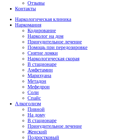
Отзывы
Контакты
Наркологическая клиника
Наркомания
Кодирование
Нарколог на дом
Принудительное лечение
Помощь при передозировке
Снятие ломки
Наркологическая скорая
В стационаре
Амфетамин
Марихуана
Метадон
Мефедрон
Соли
Спайс
Алкоголизм
Пивной
На дому
В стационаре
Принудительное лечение
Женский
Подростковый