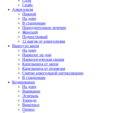
Соли
Спайс
Алкоголизм
Пивной
На дому
В стационаре
Принудительное лечение
Женский
Подростковый
12 шагов от алкоголизма
Вывод из запоя
На дому
Нарколог на дом
Наркологическая скорая
Капельница от запоя
Капельница от похмелья
Снятие алкогольной интоксикации
В стационаре
Кодирование
На дому
Вшивание
Эспераль
Торпедо
Вивитрол
Гипноз