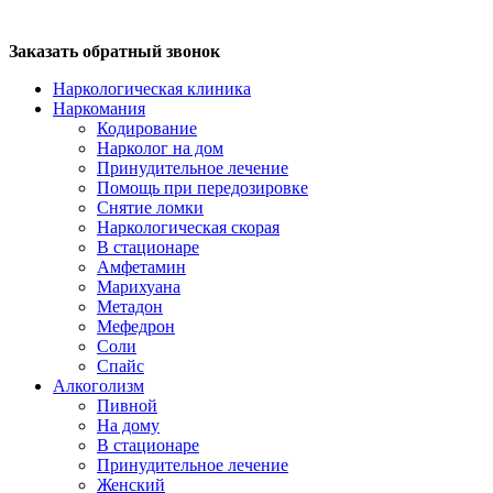
Заказать обратный звонок
Наркологическая клиника
Наркомания
Кодирование
Нарколог на дом
Принудительное лечение
Помощь при передозировке
Снятие ломки
Наркологическая скорая
В стационаре
Амфетамин
Марихуана
Метадон
Мефедрон
Соли
Спайс
Алкоголизм
Пивной
На дому
В стационаре
Принудительное лечение
Женский