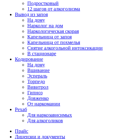
Подростковый
12 шагов от алкоголизма
Вывод из запоя
На дому
Нарколог на дом
Наркологическая скорая
Капельница от запоя
Капельница от похмелья
Снятие алкогольной интоксикации
В стационаре
Кодирование
На дому
Вшивание
Эспераль
Торпедо
Вивитрол
Гипноз
Довженко
От наркомании
Рехаб
Для наркозависимых
Для алкоголиков
Прайс
Лицензии и документы