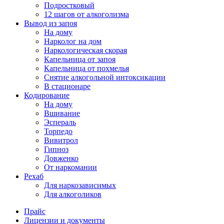
Подростковый
12 шагов от алкоголизма
Вывод из запоя
На дому
Нарколог на дом
Наркологическая скорая
Капельница от запоя
Капельница от похмелья
Снятие алкогольной интоксикации
В стационаре
Кодирование
На дому
Вшивание
Эспераль
Торпедо
Вивитрол
Гипноз
Довженко
От наркомании
Рехаб
Для наркозависимых
Для алкоголиков
Прайс
Лицензии и документы