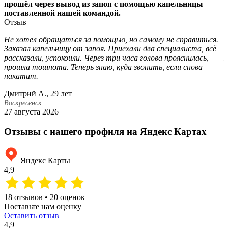
прошёл через вывод из запоя с помощью капельницы
поставленной нашей командой.
Отзыв
Не хотел обращаться за помощью, но самому не справиться.
М
Заказал капельницу от запоя. Приехали два специалиста, всё
с
рассказали, успокоили. Через три часа голова прояснилась,
П
прошла тошнота. Теперь знаю, куда звонить, если снова
н
накатит.
б
Дмитрий А., 29 лет
С
Воскресенск
В
27 августа 2026
2
Отзывы с нашего профиля на Яндекс Картах
Яндекс Карты
4,9
18 отзывов • 20 оценок
Поставьте нам оценку
Оставить отзыв
4,9