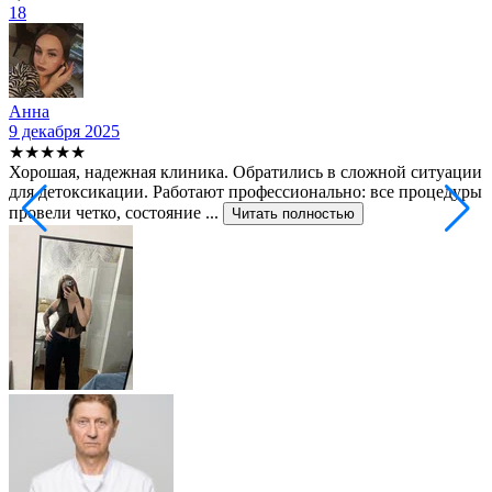
18
Анна
9 декабря 2025
2
★★★★★
Хорошая, надежная клиника. Обратились в сложной ситуации
С
для детоксикации. Работают профессионально: все процедуры
т
провели четко, состояние ...
ф
Читать полностью