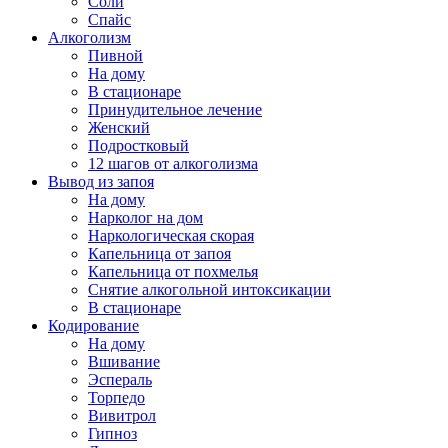
Соли
Спайс
Алкоголизм
Пивной
На дому
В стационаре
Принудительное лечение
Женский
Подростковый
12 шагов от алкоголизма
Вывод из запоя
На дому
Нарколог на дом
Наркологическая скорая
Капельница от запоя
Капельница от похмелья
Снятие алкогольной интоксикации
В стационаре
Кодирование
На дому
Вшивание
Эспераль
Торпедо
Вивитрол
Гипноз