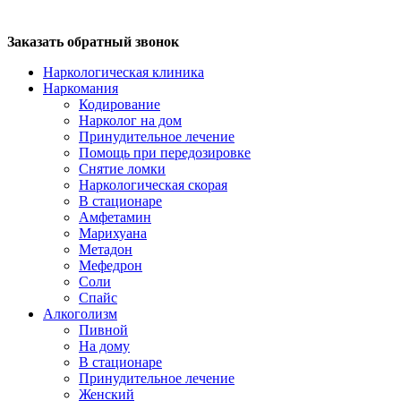
Заказать обратный звонок
Наркологическая клиника
Наркомания
Кодирование
Нарколог на дом
Принудительное лечение
Помощь при передозировке
Снятие ломки
Наркологическая скорая
В стационаре
Амфетамин
Марихуана
Метадон
Мефедрон
Соли
Спайс
Алкоголизм
Пивной
На дому
В стационаре
Принудительное лечение
Женский