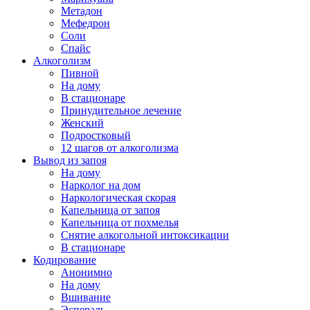
Метадон
Мефедрон
Соли
Спайс
Алкоголизм
Пивной
На дому
В стационаре
Принудительное лечение
Женский
Подростковый
12 шагов от алкоголизма
Вывод из запоя
На дому
Нарколог на дом
Наркологическая скорая
Капельница от запоя
Капельница от похмелья
Снятие алкогольной интоксикации
В стационаре
Кодирование
Анонимно
На дому
Вшивание
Эспераль