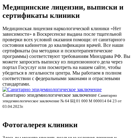
Медицинские лицензии, выписки и
сертификаты клиники
Медицинская лицензия наркологической клиники «Нет
зависимости» в Воскресенске выдана после тщательной
проверки всех условий оказания помощи: от санитарного
состояния кабинетов до квалификации врачей. Все наши
сертификаты (на методики и психотерапевтические
программы) соответствуют требованиям Минздрава РФ. Вы
можете запросить выписку из лицензионного дела через
портал Госуслуг или посмотреть на нашем сайте, чтобы
убедиться в легальности центра. Мы работаем в полном
соответствии с федеральными законами и отраслевыми
стандартами.
Санитарно эпидемиологическое заключение
В
Санитарно
эпидемиологическое заключение № 64 БЦ 01 000 М 000014 04 23 от
л
03.04.2023г.
Фотогалерея клиники
Здесь вы можете увидеть реальные условия лечения и