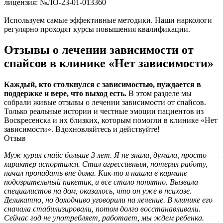
лицензия: №ЛО-23-01-013360
Используем самые эффективные методики. Наши наркологи
регулярно проходят курсы повышения квалификации.
Отзывы о лечении зависимости от
спайсов в клинике «Нет зависимости»
Каждый, кто столкнулся с зависимостью, нуждается в
поддержке и вере, что выход есть.
В этом разделе мы
собрали живые отзывы о лечении зависимости от спайсов.
Только реальные истории и честные эмоции пациентов из
Воскресенска и их близких, которым помогли в клинике «Нет
зависимости». Вдохновляйтесь и действуйте!
Отзыв
Муж курил спайс больше 3 лет. Я не знала, думала, просто
Я
характер испортился. Стал агрессивным, потерял работу,
с
начал пропадать вне дома. Как-то я нашла в кармане
з
подозрительный пакетик, и все стало понятно. Вызвала
п
специалистов на дом, оказалось, что он уже в психозе.
в
Деликатно, но доходчиво уговорили на лечение. В клинике его
Т
сначала стабилизировали, потом долго восстанавливали.
«
Сейчас год не употребляет, работает, мы ждем ребенка.
р