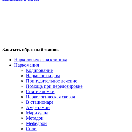
Заказать обратный звонок
Наркологическая клиника
Наркомания
Кодирование
Нарколог на дом
Принудительное лечение
Помощь при передозировке
Снятие ломки
Наркологическая скорая
В стационаре
Амфетамин
Марихуана
Метадон
Мефедрон
Соли