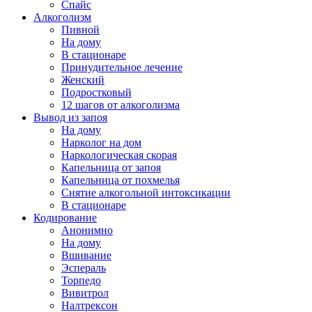
Спайс
Алкоголизм
Пивной
На дому
В стационаре
Принудительное лечение
Женский
Подростковый
12 шагов от алкоголизма
Вывод из запоя
На дому
Нарколог на дом
Наркологическая скорая
Капельница от запоя
Капельница от похмелья
Снятие алкогольной интоксикации
В стационаре
Кодирование
Анонимно
На дому
Вшивание
Эспераль
Торпедо
Вивитрол
Налтрексон