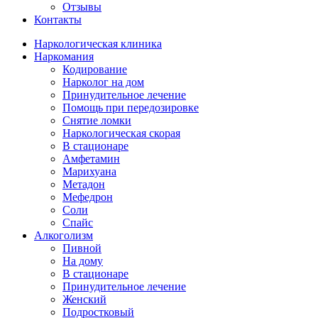
Отзывы
Контакты
Наркологическая клиника
Наркомания
Кодирование
Нарколог на дом
Принудительное лечение
Помощь при передозировке
Снятие ломки
Наркологическая скорая
В стационаре
Амфетамин
Марихуана
Метадон
Мефедрон
Соли
Спайс
Алкоголизм
Пивной
На дому
В стационаре
Принудительное лечение
Женский
Подростковый