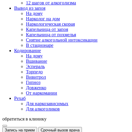
12 шагов от алкоголизма
Вывод из запоя
На дому
Нарколог на дом
Наркологическая скорая
Капельница от запоя
Капельница от похмелья
Снятие алкогольной интоксикации
В стационаре
Кодирование
На дому
Вшивание
Эспераль
Торпедо
Вивитрол
Гипноз
Довженко
От наркомании
Рехаб
Для наркозависимых
Для алкоголиков
обратиться в клинику
Запись на прием
Срочный вызов врача