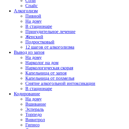
Соли
Спайс
Алкоголизм
Пивной
На дому
В стационаре
Принудительное лечение
Женский
Подростковый
12 шагов от алкоголизма
Вывод из запоя
На дому
Нарколог на дом
Наркологическая скорая
Капельница от запоя
Капельница от похмелья
Снятие алкогольной интоксикации
В стационаре
Кодирование
На дому
Вшивание
Эспераль
Торпедо
Вивитрол
Гипноз