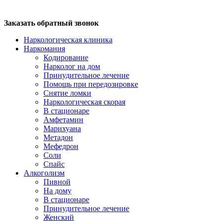
Заказать обратный звонок
Наркологическая клиника
Наркомания
Кодирование
Нарколог на дом
Принудительное лечение
Помощь при передозировке
Снятие ломки
Наркологическая скорая
В стационаре
Амфетамин
Марихуана
Метадон
Мефедрон
Соли
Спайс
Алкоголизм
Пивной
На дому
В стационаре
Принудительное лечение
Женский