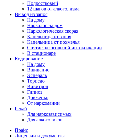
Подростковый
12 шагов от алкоголизма
Вывод из запоя
На дому
Нарколог на дом
Наркологическая скорая
Капельница от запоя
Капельница от похмелья
Снятие алкогольной интоксикации
В стационаре
Кодирование
На дому
Вшивание
Эспераль
Торпедо
Вивитрол
Гипноз
Довженко
От наркомании
Рехаб
Для наркозависимых
Для алкоголиков
Прайс
Лицензии и документы