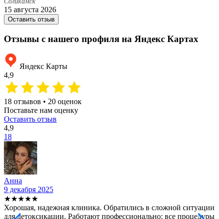
Соликамск
С
15 августа 2026
2
Оставить отзыв
Отзывы с нашего профиля на Яндекс Картах
Яндекс Карты
4,9
18 отзывов • 20 оценок
Поставьте нам оценку
Оставить отзыв
4,9
18
Анна
9 декабря 2025
2
★★★★★
Хорошая, надежная клиника. Обратились в сложной ситуации
С
для детоксикации. Работают профессионально: все процедуры
т