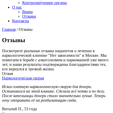
Контролирующие органы
О нас
Врачи
Отзывы
Контакты
Главная
/
Отзывы
Отзывы
Посмотрите реальные отзывы пациентов о лечении в
наркологической клинике "Нет зависимости" в Москве. Мы
помогаем в борьбе с алкоголизмом и наркоманией уже много
лет, и наши результаты подтверждены благодарностями тех,
кто вернулся к трезвой жизни.
Отзыв
Наркологическая скорая
Н
Искал платную наркологическую скорую для дочери.
В
Остановился на этой клинике. Сделали всё четко и по делу.
П
После капельницы дочери стало значительно лучше. Теперь
д
хочу отправить её на реабилитацию сюда.
к
Виталий П., 53 года
П