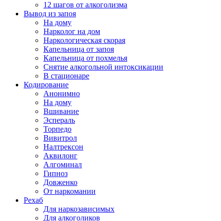
12 шагов от алкоголизма
Вывод из запоя
На дому
Нарколог на дом
Наркологическая скорая
Капельница от запоя
Капельница от похмелья
Снятие алкогольной интоксикации
В стационаре
Кодирование
Анонимно
На дому
Вшивание
Эспераль
Торпедо
Вивитрол
Налтрексон
Аквилонг
Алгоминал
Гипноз
Довженко
От наркомании
Рехаб
Для наркозависимых
Для алкоголиков