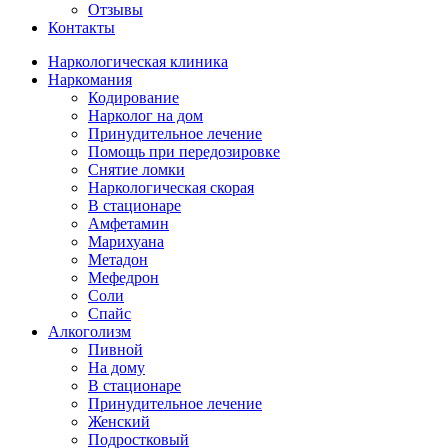
Отзывы
Контакты
Наркологическая клиника
Наркомания
Кодирование
Нарколог на дом
Принудительное лечение
Помощь при передозировке
Снятие ломки
Наркологическая скорая
В стационаре
Амфетамин
Марихуана
Метадон
Мефедрон
Соли
Спайс
Алкоголизм
Пивной
На дому
В стационаре
Принудительное лечение
Женский
Подростковый