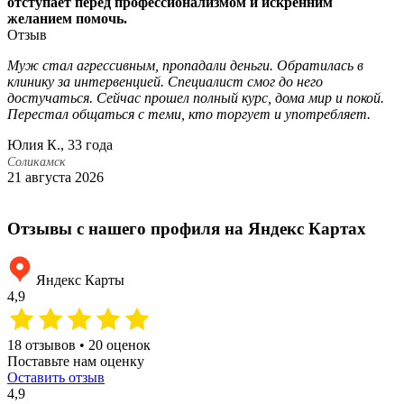
отступает перед профессионализмом и искренним
желанием помочь.
Отзыв
Муж стал агрессивным, пропадали деньги. Обратилась в
З
клинику за интервенцией. Специалист смог до него
н
достучаться. Сейчас прошел полный курс, дома мир и покой.
н
Перестал общаться с теми, кто торгует и употребляет.
С
Юлия К., 33 года
С
2
Соликамск
21 августа 2026
Отзывы с нашего профиля на Яндекс Картах
Яндекс Карты
4,9
18 отзывов • 20 оценок
Поставьте нам оценку
Оставить отзыв
4,9