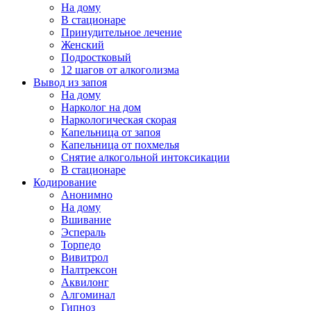
На дому
В стационаре
Принудительное лечение
Женский
Подростковый
12 шагов от алкоголизма
Вывод из запоя
На дому
Нарколог на дом
Наркологическая скорая
Капельница от запоя
Капельница от похмелья
Снятие алкогольной интоксикации
В стационаре
Кодирование
Анонимно
На дому
Вшивание
Эспераль
Торпедо
Вивитрол
Налтрексон
Аквилонг
Алгоминал
Гипноз