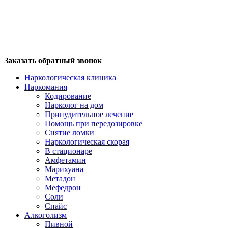
Заказать обратный звонок
Наркологическая клиника
Наркомания
Кодирование
Нарколог на дом
Принудительное лечение
Помощь при передозировке
Снятие ломки
Наркологическая скорая
В стационаре
Амфетамин
Марихуана
Метадон
Мефедрон
Соли
Спайс
Алкоголизм
Пивной