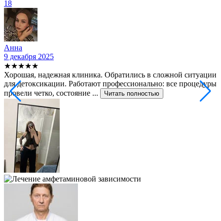
18
Анна
9 декабря 2025
2
★★★★★
Хорошая, надежная клиника. Обратились в сложной ситуации
С
для детоксикации. Работают профессионально: все процедуры
т
провели четко, состояние ...
ф
Читать полностью