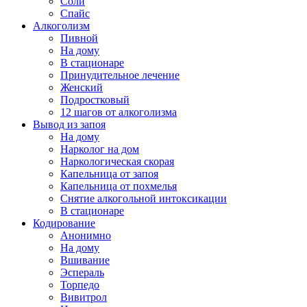
Соли
Спайс
Алкоголизм
Пивной
На дому
В стационаре
Принудительное лечение
Женский
Подростковый
12 шагов от алкоголизма
Вывод из запоя
На дому
Нарколог на дом
Наркологическая скорая
Капельница от запоя
Капельница от похмелья
Снятие алкогольной интоксикации
В стационаре
Кодирование
Анонимно
На дому
Вшивание
Эспераль
Торпедо
Вивитрол