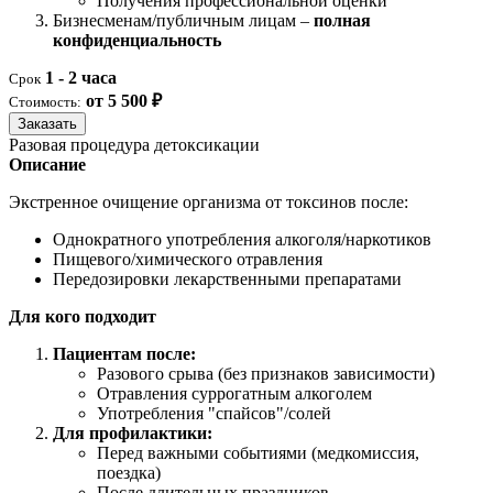
Получения профессиональной оценки
Бизнесменам/публичным лицам –
полная
конфиденциальность
1 - 2 часа
Срок
от 5 500 ₽
Стоимость:
Заказать
Разовая процедура детоксикации
Описание
Экстренное очищение организма от токсинов после:
Однократного употребления алкоголя/наркотиков
Пищевого/химического отравления
Передозировки лекарственными препаратами
Для кого подходит
Пациентам после:
Разового срыва (без признаков зависимости)
Отравления суррогатным алкоголем
Употребления "спайсов"/солей
Для профилактики:
Перед важными событиями (медкомиссия,
поездка)
После длительных праздников