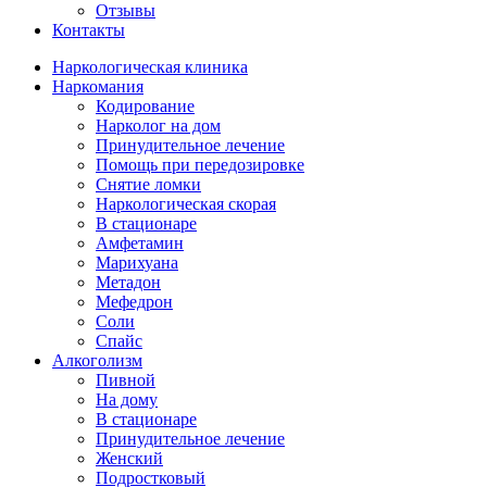
Отзывы
Контакты
Наркологическая клиника
Наркомания
Кодирование
Нарколог на дом
Принудительное лечение
Помощь при передозировке
Снятие ломки
Наркологическая скорая
В стационаре
Амфетамин
Марихуана
Метадон
Мефедрон
Соли
Спайс
Алкоголизм
Пивной
На дому
В стационаре
Принудительное лечение
Женский
Подростковый