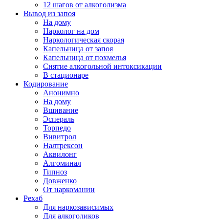
12 шагов от алкоголизма
Вывод из запоя
На дому
Нарколог на дом
Наркологическая скорая
Капельница от запоя
Капельница от похмелья
Снятие алкогольной интоксикации
В стационаре
Кодирование
Анонимно
На дому
Вшивание
Эспераль
Торпедо
Вивитрол
Налтрексон
Аквилонг
Алгоминал
Гипноз
Довженко
От наркомании
Рехаб
Для наркозависимых
Для алкоголиков