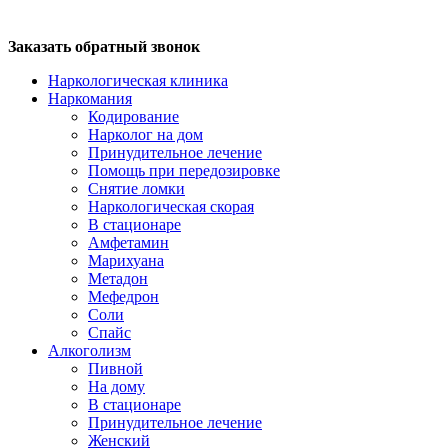
Заказать обратный звонок
Наркологическая клиника
Наркомания
Кодирование
Нарколог на дом
Принудительное лечение
Помощь при передозировке
Снятие ломки
Наркологическая скорая
В стационаре
Амфетамин
Марихуана
Метадон
Мефедрон
Соли
Спайс
Алкоголизм
Пивной
На дому
В стационаре
Принудительное лечение
Женский