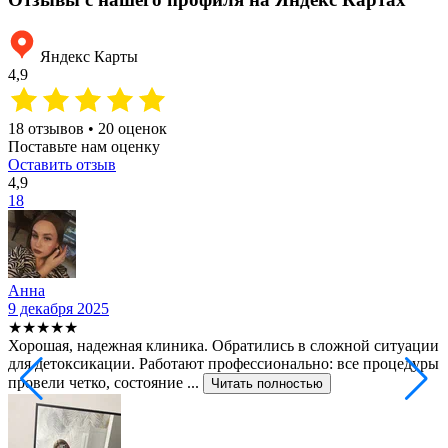
Яндекс Карты
4,9
18 отзывов • 20 оценок
Поставьте нам оценку
Оставить отзыв
4,9
18
Анна
9 декабря 2025
2
★★★★★
Хорошая, надежная клиника. Обратились в сложной ситуации
С
для детоксикации. Работают профессионально: все процедуры
т
провели четко, состояние ...
ф
Читать полностью