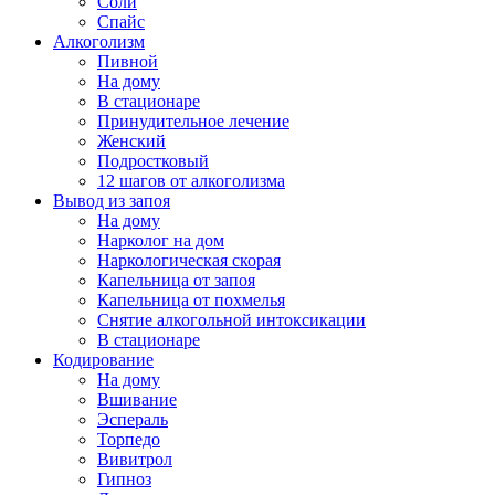
Соли
Спайс
Алкоголизм
Пивной
На дому
В стационаре
Принудительное лечение
Женский
Подростковый
12 шагов от алкоголизма
Вывод из запоя
На дому
Нарколог на дом
Наркологическая скорая
Капельница от запоя
Капельница от похмелья
Снятие алкогольной интоксикации
В стационаре
Кодирование
На дому
Вшивание
Эспераль
Торпедо
Вивитрол
Гипноз