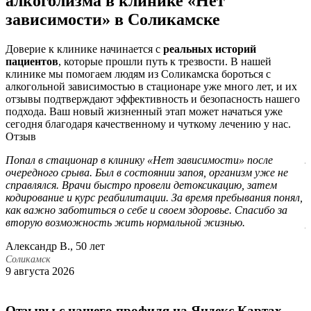
алкоголизма в клинике «Нет
зависимости» в Соликамске
Доверие к клинике начинается с
реальных историй
пациентов
, которые прошли путь к трезвости. В нашей
клинике мы помогаем людям из Соликамска бороться с
алкогольной зависимостью в стационаре уже много лет, и их
отзывы подтверждают эффективность и безопасность нашего
подхода. Ваш новый жизненный этап может начаться уже
сегодня благодаря качественному и чуткому лечению у нас.
Отзыв
Попал в стационар в клинику «Нет зависимости» после
Л
очередного срыва. Был в состоянии запоя, организм уже не
С
справлялся. Врачи быстро провели детоксикацию, затем
э
кодирование и курс реабилитации. За время пребывания понял,
д
как важно заботиться о себе и своем здоровье. Спасибо за
п
вторую возможность жить нормальной жизнью.
р
с
Александр В., 50 лет
О
Соликамск
9 августа 2026
С
7
Отзывы с нашего профиля на Яндекс Картах