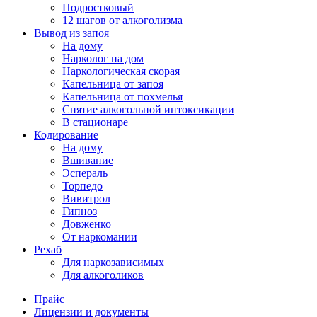
Подростковый
12 шагов от алкоголизма
Вывод из запоя
На дому
Нарколог на дом
Наркологическая скорая
Капельница от запоя
Капельница от похмелья
Снятие алкогольной интоксикации
В стационаре
Кодирование
На дому
Вшивание
Эспераль
Торпедо
Вивитрол
Гипноз
Довженко
От наркомании
Рехаб
Для наркозависимых
Для алкоголиков
Прайс
Лицензии и документы